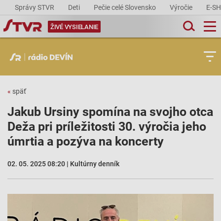
Správy STVR
Deti
Pečie celé Slovensko
Výročie
E-S
ŽIVÉ VYSIELANIE
«
späť
Jakub Ursiny spomína na svojho otca
Deža pri príležitosti 30. výročia jeho
úmrtia a pozýva na koncerty
02. 05. 2025 08:20 | Kultúrny denník