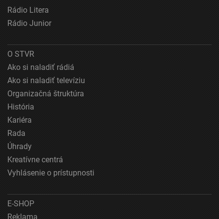
Vytvoriť profily na prispôsobenie obsahu
Rádio Litera
Rádio Junior
Použiť profily na výber prispôsobeného obsahu
Meranie výkonnosti reklamy
O STVR
Ako si naladiť rádiá
Meranie výkonnosti obsahu
Ako si naladiť televíziu
Pochopiť cieľové skupiny na základe štatistík
Organizačná štruktúra
alebo spájania údajov z rôznych zdrojov
História
Vývoj a zlepšovanie služieb
Kariéra
Rada
Použitie obmedzených údajov na výber obsahu
Úhrady
Špeciálne funkcie IAB:
Kreatívne centrá
Používanie presných údajov o geografickej
Vyhlásenie o prístupnosti
polohe
Identifikácia zariadení na základe aktívne
E-SHOP
vyžiadaných informácií
Reklama