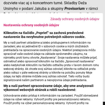
dozviete viac aj o koncertnom turné. Skladby Deža
Ursinyho v podaní Jakuba a skupiny
Provisorium
v rámci
Deža ví tour
si môžete vypočuť dnes v Brne v divadle
Husa
Zásady ochrany osobných údajov
na provázku,
zajtra vystúpia v Novom meste nad Váhom v
Nastavenia ochrany osobných údajov
klube
Bluenote
a 8. mája v bratislavskom
Klube za
zrkadlom,
turné potom pokračuje aj v letných mesiacoch,
Kliknutím na tlačidlo „Poprieť“ sa zachová predvolené
sledujte webové stránky dezoursiny.rocks.
nastavenie iba nevyhnutne potrebných súborov cookie.
My a naši partneri ukladáme a/alebo pristupujeme k informáciám na
zariadení, ako sú jedinečné ID v súboroch cookie a iných úložiskách
Jakub Ursiny spomína na svojho otca Deža pri
prehliadača na spracovanie osobných údajov. Niektorí predajcovia môžu
spracúvať vaše osobné údaje na základe oprávneného záujmu, na
príležitosti 30. výročia jeho úmrtia
námietku proti tomu otvorte „Nastavenia“. Svoje nastavenia môžete prijať,
odmietnuť alebo spravovať kliknutím na tlačidlo „Spravovať nastavenia“
alebo kedykoľvek kliknutím na tlačidlo odtlačku prsta v ľavom dolnom rohu
webovej stránky. Ak chcete svoj súhlas odvolať, kliknite na odtlačok prsta
alebo odkaz v päte webovej stránky a kliknite na položku ponuky Moje
Máte problém s prehrávaním?
Nahláste nám chybu
v prehrávači.
údaje, na tejto stránke môžete svoj súhlas odvolať. Tieto voľby budú
signalizované našim partnerom a neovplyvnia údaje prehliadania.
My a naši partneri spracovávame údaje, aby sme analyzovali
foto: Mariana Jaremková
výkonnosť webových stránok a robili nasledovné:
Uchovávanie alebo prístup k informáciám na zariadení. Použiť obmedzené
údaje na výber reklamy. Vytvoriť profily pre personalizovanú reklamu.
Použiť profily na výber personalizovanej reklamy. Vytvoriť profily na