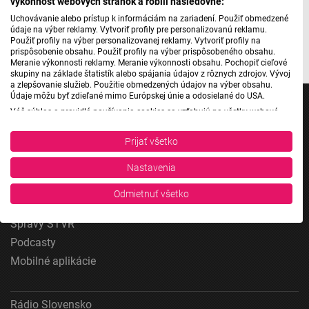
výkonnosť webových stránok a robili nasledovné:
Uchovávanie alebo prístup k informáciám na zariadení. Použiť obmedzené
Foto/Zdroj: bendikfilms.com
údaje na výber reklamy. Vytvoriť profily pre personalizovanú reklamu.
Použiť profily na výber personalizovanej reklamy. Vytvoriť profily na
prispôsobenie obsahu. Použiť profily na výber prispôsobeného obsahu.
Meranie výkonnosti reklamy. Meranie výkonnosti obsahu. Pochopiť cieľové
skupiny na základe štatistík alebo spájania údajov z rôznych zdrojov. Vývoj
a zlepšovanie služieb. Použitie obmedzených údajov na výber obsahu.
Údaje môžu byť zdieľané mimo Európskej únie a odosielané do USA.
Váš súhlas a pravidlá používania cookies sa vzťahujú na všetky webové
stránky „Rozhlasové weby“ vrátane: RSI Deutsch, Rádio Litera, Rádio Regina
Stred, Rádio Regina Západ, Rádio Patria, Rádio Devín, RTVS, Hudobné
Prijať všetko
pozdravy, Rádio Slovensko, RSI Francais, RSI English, RSI Slovensky, Rádio
Jednotka
Junior, RSI, Rádio Regina Východ, Rádio_FM, RSI Espanol, NEV.
Dvojka
Nastavenia
Zobraziť zoznam partnerov (1 predajcovia IAB)
24
Vaše údaje používame na nasledujúce účely:
Odmietnuť všetko
Šport
Účely spracovania IAB:
Správy STVR
Uchovávanie alebo prístup k informáciám na
Podcasty
zariadení
Mobilné aplikácie
Použiť obmedzené údaje na výber reklamy
Vytvoriť profily pre personalizovanú reklamu
Rádio Slovensko