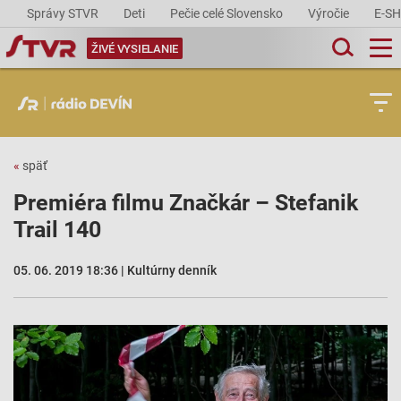
Správy STVR
Deti
Pečie celé Slovensko
Výročie
E-S
ŽIVÉ VYSIELANIE
«
späť
Premiéra filmu Značkár – Stefanik
Trail 140
05. 06. 2019 18:36 | Kultúrny denník