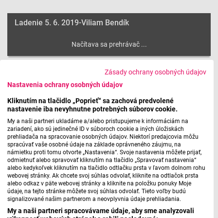
Ladenie 5. 6. 2019-Viliam Bendík
Máte problém s prehrávaním?
Nahláste nám chybu
v prehrávači.
Zásady ochrany osobných údajov
Nastavenia ochrany osobných údajov
Kliknutím na tlačidlo „Poprieť“ sa zachová predvolené
nastavenie iba nevyhnutne potrebných súborov cookie.
My a naši partneri ukladáme a/alebo pristupujeme k informáciám na
zariadení, ako sú jedinečné ID v súboroch cookie a iných úložiskách
prehliadača na spracovanie osobných údajov. Niektorí predajcovia môžu
spracúvať vaše osobné údaje na základe oprávneného záujmu, na
námietku proti tomu otvorte „Nastavenia“. Svoje nastavenia môžete prijať,
odmietnuť alebo spravovať kliknutím na tlačidlo „Spravovať nastavenia“
alebo kedykoľvek kliknutím na tlačidlo odtlačku prsta v ľavom dolnom rohu
webovej stránky. Ak chcete svoj súhlas odvolať, kliknite na odtlačok prsta
alebo odkaz v päte webovej stránky a kliknite na položku ponuky Moje
údaje, na tejto stránke môžete svoj súhlas odvolať. Tieto voľby budú
signalizované našim partnerom a neovplyvnia údaje prehliadania.
My a naši partneri spracovávame údaje, aby sme analyzovali