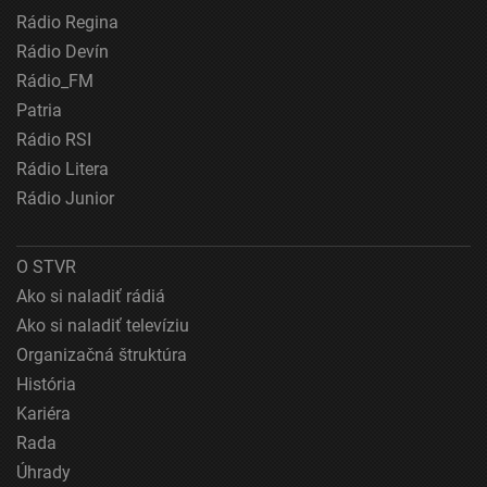
Rádio Regina
Použiť profily na výber personalizovanej
reklamy
Rádio Devín
Rádio_FM
Vytvoriť profily na prispôsobenie obsahu
Patria
Použiť profily na výber prispôsobeného obsahu
Rádio RSI
Rádio Litera
Meranie výkonnosti reklamy
Rádio Junior
Meranie výkonnosti obsahu
O STVR
Pochopiť cieľové skupiny na základe štatistík
alebo spájania údajov z rôznych zdrojov
Ako si naladiť rádiá
Ako si naladiť televíziu
Vývoj a zlepšovanie služieb
Organizačná štruktúra
Použitie obmedzených údajov na výber obsahu
História
Kariéra
Špeciálne funkcie IAB:
Rada
Používanie presných údajov o geografickej
polohe
Úhrady