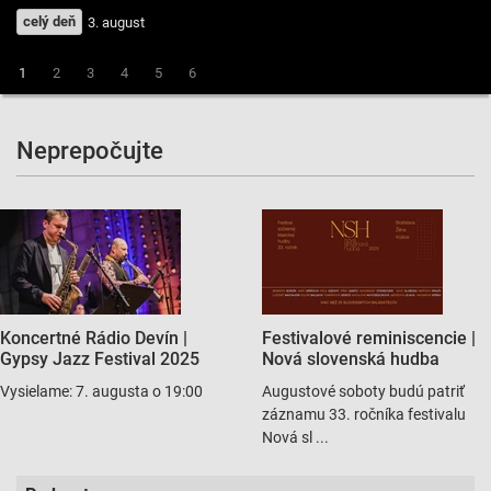
o 22:30
3. - 7. 8.
v Rádiu Devín
1
2
3
4
5
6
Neprepočujte
Koncertné Rádio Devín |
Festivalové reminiscencie |
Gypsy Jazz Festival 2025
Nová slovenská hudba
Vysielame: 7. augusta o 19:00
Augustové soboty budú patriť
záznamu 33. ročníka festivalu
Nová sl ...