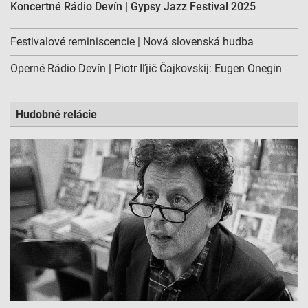
Koncertné Rádio Devín | Gypsy Jazz Festival 2025
Nevyhnutné
Výkonostné
Festivalové reminiscencie | Nová slovenská hudba
Funkčné
Operné Rádio Devín | Piotr Iľjič Čajkovskij: Eugen Onegin
Reklama
Hudobné relácie