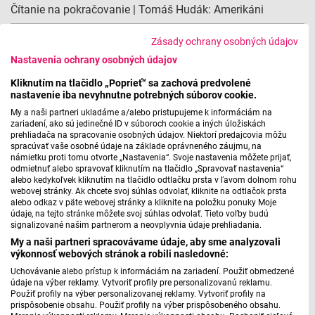
Čítanie na pokračovanie | Tomáš Hudák: Amerikáni
Fakty | Karol Mišovic: Soňa Valentová, cesta herečky
Zásady ochrany osobných údajov
Nastavenia ochrany osobných údajov
Kliknutím na tlačidlo „Poprieť“ sa zachová predvolené
Reflexia a kritika
nastavenie iba nevyhnutne potrebných súborov cookie.
My a naši partneri ukladáme a/alebo pristupujeme k informáciám na
zariadení, ako sú jedinečné ID v súboroch cookie a iných úložiskách
prehliadača na spracovanie osobných údajov. Niektorí predajcovia môžu
spracúvať vaše osobné údaje na základe oprávneného záujmu, na
námietku proti tomu otvorte „Nastavenia“. Svoje nastavenia môžete prijať,
odmietnuť alebo spravovať kliknutím na tlačidlo „Spravovať nastavenia“
alebo kedykoľvek kliknutím na tlačidlo odtlačku prsta v ľavom dolnom rohu
webovej stránky. Ak chcete svoj súhlas odvolať, kliknite na odtlačok prsta
alebo odkaz v päte webovej stránky a kliknite na položku ponuky Moje
údaje, na tejto stránke môžete svoj súhlas odvolať. Tieto voľby budú
signalizované našim partnerom a neovplyvnia údaje prehliadania.
My a naši partneri spracovávame údaje, aby sme analyzovali
výkonnosť webových stránok a robili nasledovné:
Uchovávanie alebo prístup k informáciám na zariadení. Použiť obmedzené
údaje na výber reklamy. Vytvoriť profily pre personalizovanú reklamu.
Divadelný zápisník
Použiť profily na výber personalizovanej reklamy. Vytvoriť profily na
prispôsobenie obsahu. Použiť profily na výber prispôsobeného obsahu.