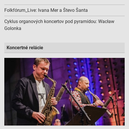
Folkfórum_Live: Ivana Mer a Števo Šanta
Použiť profily na výber prispôsobeného obsahu
Cyklus organových koncertov pod pyramídou: Wacław
Meranie výkonnosti reklamy
Golonka
Meranie výkonnosti obsahu
Pochopiť cieľové skupiny na základe štatistík
Koncertné relácie
alebo spájania údajov z rôznych zdrojov
Vývoj a zlepšovanie služieb
Použitie obmedzených údajov na výber obsahu
Špeciálne funkcie IAB:
Používanie presných údajov o geografickej
polohe
Identifikácia zariadení na základe aktívne
vyžiadaných informácií
Účely spracovania, ktoré nie sú v kompetencii IAB: