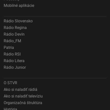
Mobilné aplikácie
Vytvoriť profily pre personalizovanú reklamu
Použiť profily na výber personalizovanej
Rádio Slovensko
reklamy
Rádio Regina
Vytvoriť profily na prispôsobenie obsahu
Rádio Devín
Rádio_FM
Použiť profily na výber prispôsobeného obsahu
Patria
Meranie výkonnosti reklamy
Rádio RSI
Rádio Litera
Meranie výkonnosti obsahu
Rádio Junior
Pochopiť cieľové skupiny na základe štatistík
alebo spájania údajov z rôznych zdrojov
O STVR
Vývoj a zlepšovanie služieb
Ako si naladiť rádiá
Ako si naladiť televíziu
Použitie obmedzených údajov na výber obsahu
Organizačná štruktúra
Špeciálne funkcie IAB:
História