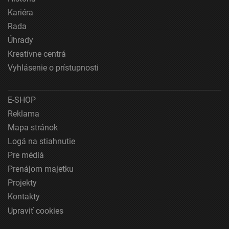
Používanie presných údajov o geografickej
Kariéra
polohe
Rada
Identifikácia zariadení na základe aktívne
Úhrady
vyžiadaných informácií
Kreatívne centrá
Účely spracovania, ktoré nie sú v kompetencii IAB:
Vyhlásenie o prístupnosti
Nevyhnutné
Výkonostné
E-SHOP
Reklama
Funkčné
Mapa stránok
Reklama
Logá na stiahnutie
Pre médiá
Prenájom majetku
Projekty
Kontakty
Upraviť cookies