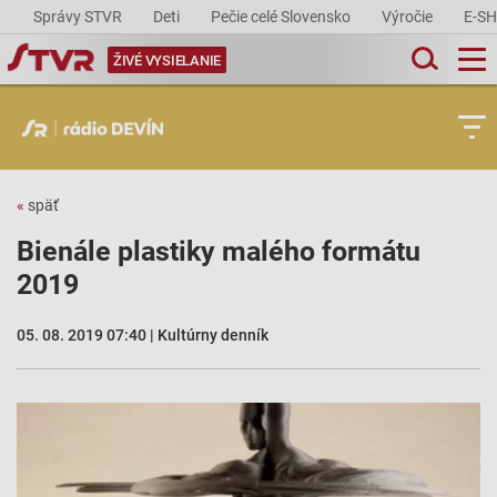
Správy STVR
Deti
Pečie celé Slovensko
Výročie
E-S
ŽIVÉ VYSIELANIE
«
späť
Bienále plastiky malého formátu
2019
05. 08. 2019 07:40 | Kultúrny denník