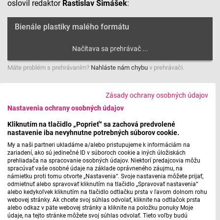
oslovil redaktor
Rastislav Šimášek
:
Bienále plastiky malého formátu
Máte problém s prehrávaním?
Nahláste nám chybu
v prehrávači.
Zásady ochrany osobných údajov
Vystavené diela v rámci 6. ročníka Bienále plastiky malého
Nastavenia ochrany osobných údajov
formátu si v Synagóge Galérie Jána Koniarka v Trnave
Kliknutím na tlačidlo „Poprieť“ sa zachová predvolené
môžete pozrieť do 15. septembra. Po ročníkoch hľadaní
nastavenie iba nevyhnutne potrebných súborov cookie.
vhodných výstavných priestorov ide dnes o výstavu
My a naši partneri ukladáme a/alebo pristupujeme k informáciám na
medzinárodnú a putovnú. Tento rok začínala v Kysuckej
zariadení, ako sú jedinečné ID v súboroch cookie a iných úložiskách
prehliadača na spracovanie osobných údajov. Niektorí predajcovia môžu
Galérii v Oščadnici, z Galérie Jána Koniarka v Trnave
spracúvať vaše osobné údaje na základe oprávneného záujmu, na
poputuje na jeseň do Turčianskej Galérie v Martine a na jar
námietku proti tomu otvorte „Nastavenia“. Svoje nastavenia môžete prijať,
odmietnuť alebo spravovať kliknutím na tlačidlo „Spravovať nastavenia“
do Galérie M. A. Bazovského v Trenčíne. Bienále vznikalo v
alebo kedykoľvek kliknutím na tlačidlo odtlačku prsta v ľavom dolnom rohu
Pezinku v garancii sochára Jozefa Jankoviča a historičky
webovej stránky. Ak chcete svoj súhlas odvolať, kliknite na odtlačok prsta
alebo odkaz v päte webovej stránky a kliknite na položku ponuky Moje
umenia Ľuby Belohradskej so snahou vytvoriť podujatie
údaje, na tejto stránke môžete svoj súhlas odvolať. Tieto voľby budú