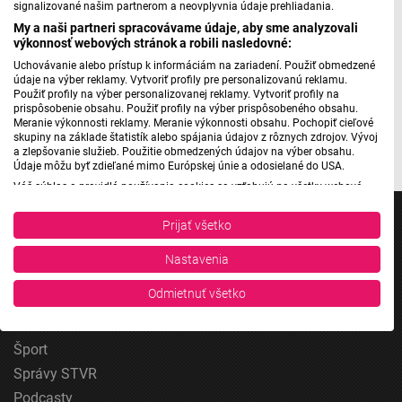
medzinárodného významu – podľa vzoru Bienále malej
signalizované našim partnerom a neovplyvnia údaje prehliadania.
plastiky v Murskej Sobote v Slovinsku.
My a naši partneri spracovávame údaje, aby sme analyzovali
výkonnosť webových stránok a robili nasledovné:
Foto/Zdroj: Martin Kochan/Neboziec II/Galéria Jána
Uchovávanie alebo prístup k informáciám na zariadení. Použiť obmedzené
údaje na výber reklamy. Vytvoriť profily pre personalizovanú reklamu.
Koniarka v Trnave
Použiť profily na výber personalizovanej reklamy. Vytvoriť profily na
prispôsobenie obsahu. Použiť profily na výber prispôsobeného obsahu.
Meranie výkonnosti reklamy. Meranie výkonnosti obsahu. Pochopiť cieľové
skupiny na základe štatistík alebo spájania údajov z rôznych zdrojov. Vývoj
a zlepšovanie služieb. Použitie obmedzených údajov na výber obsahu.
Údaje môžu byť zdieľané mimo Európskej únie a odosielané do USA.
Váš súhlas a pravidlá používania cookies sa vzťahujú na všetky webové
stránky „Rozhlasové weby“ vrátane: RSI Deutsch, Rádio Litera, Rádio Regina
Stred, Rádio Regina Západ, Rádio Patria, Rádio Devín, RTVS, Hudobné
Prijať všetko
pozdravy, Rádio Slovensko, RSI Francais, RSI English, RSI Slovensky, Rádio
Junior, RSI, Rádio Regina Východ, Rádio_FM, RSI Espanol, NEV.
Nastavenia
Zobraziť zoznam partnerov (1 predajcovia IAB)
Jednotka
Vaše údaje používame na nasledujúce účely:
Odmietnuť všetko
Dvojka
Účely spracovania IAB:
24
Uchovávanie alebo prístup k informáciám na
Šport
zariadení
Správy STVR
Použiť obmedzené údaje na výber reklamy
Podcasty