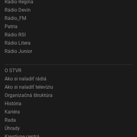
Rádio Regina
Použiť profily na výber personalizovanej
Rádio Devín
reklamy
Rádio_FM
Vytvoriť profily na prispôsobenie obsahu
Patria
Rádio RSI
Použiť profily na výber prispôsobeného obsahu
Rádio Litera
Meranie výkonnosti reklamy
Rádio Junior
Meranie výkonnosti obsahu
O STVR
Pochopiť cieľové skupiny na základe štatistík
Ako si naladiť rádiá
alebo spájania údajov z rôznych zdrojov
Ako si naladiť televíziu
Vývoj a zlepšovanie služieb
Organizačná štruktúra
História
Použitie obmedzených údajov na výber obsahu
Kariéra
Špeciálne funkcie IAB:
Rada
Používanie presných údajov o geografickej
Úhrady
polohe
Kreatívne centrá