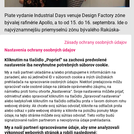
Piate vydanie Industrial Days venuje Design Factory zóne
bývalej rafinérie Apollo, a to od 15. do 16. septembra. Ide o
najvýznamnejšiu priemyselnú zónu bývalého Rakúska-
Uhorska, v II. svetovej vojne jedna z kľúčových rafinérií
Zásady ochrany osobných údajov
Strednej Európy, ktorá sa v súčastnosti transformuje na
Nastavenia ochrany osobných údajov
nové centrum hlavného mesta. O tomto zaujímavom
podujatí s architektkou a jednou z iniciátoriek projektu
Kliknutím na tlačidlo „Poprieť“ sa zachová predvolené
nastavenie iba nevyhnutne potrebných súborov cookie.
Zuzanou Zacharovou
, kurátorkou výstavy Okolo Apolky
Evou Bellákovou
a organizátorkou z Design Factory
Ivicou
My a naši partneri ukladáme a/alebo pristupujeme k informáciám na
zariadení, ako sú jedinečné ID v súboroch cookie a iných úložiskách
Horákovou
hovorila moderátorka
Zuzana Golianová
:
prehliadača na spracovanie osobných údajov. Niektorí predajcovia môžu
spracúvať vaše osobné údaje na základe oprávneného záujmu, na
námietku proti tomu otvorte „Nastavenia“. Svoje nastavenia môžete prijať,
L 30. 8. 2019-Okolo Apolky
odmietnuť alebo spravovať kliknutím na tlačidlo „Spravovať nastavenia“
alebo kedykoľvek kliknutím na tlačidlo odtlačku prsta v ľavom dolnom rohu
webovej stránky. Ak chcete svoj súhlas odvolať, kliknite na odtlačok prsta
alebo odkaz v päte webovej stránky a kliknite na položku ponuky Moje
údaje, na tejto stránke môžete svoj súhlas odvolať. Tieto voľby budú
Máte problém s prehrávaním?
Nahláste nám chybu
v prehrávači.
signalizované našim partnerom a neovplyvnia údaje prehliadania.
My a naši partneri spracovávame údaje, aby sme analyzovali
výkonnosť webových stránok a robili nasledovné: