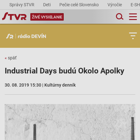
Správy STVR
Deti
Pečie celé Slovensko
Výročie
E-S
ŽIVÉ VYSIELANIE
«
späť
Industrial Days budú Okolo Apolky
30. 08. 2019 15:30 | Kultúrny denník