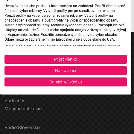
Uchovávanie alebo prístup k informáciám na zariadení. Použiť obmedzené
Foto/Zdroj: z oficiálneho vizuálu podujatia/Rádio DEVÍN
údaje na výber reklamy. Vytvoriť profily pre personalizovanú reklamu.
Použiť profily na výber personalizovanej reklamy. Vytvoriť profily na
prispôsobenie obsahu. Použiť profily na výber prispôsobeného obsahu.
Meranie výkonnosti reklamy. Meranie výkonnosti obsahu. Pochopiť cieľové
skupiny na základe štatistík alebo spájania údajov z rôznych zdrojov. Vývoj
a zlepšovanie služieb. Použitie obmedzených údajov na výber obsahu.
Údaje môžu byť zdieľané mimo Európskej únie a odosielané do USA.
Váš súhlas a pravidlá používania cookies sa vzťahujú na všetky webové
stránky „Rozhlasové weby“ vrátane: RSI Deutsch, Rádio Litera, Rádio Regina
Stred, Rádio Regina Západ, Rádio Patria, Rádio Devín, RTVS, Hudobné
Prijať všetko
Jednotka
pozdravy, Rádio Slovensko, RSI Francais, RSI English, RSI Slovensky, Rádio
Junior, RSI, Rádio Regina Východ, Rádio_FM, RSI Espanol, NEV.
Dvojka
Nastavenia
Zobraziť zoznam partnerov (1 predajcovia IAB)
24
Vaše údaje používame na nasledujúce účely:
Odmietnuť všetko
Šport
Účely spracovania IAB:
Správy STVR
Uchovávanie alebo prístup k informáciám na
Podcasty
zariadení
Mobilné aplikácie
Použiť obmedzené údaje na výber reklamy
Rádio Slovensko
Vytvoriť profily pre personalizovanú reklamu