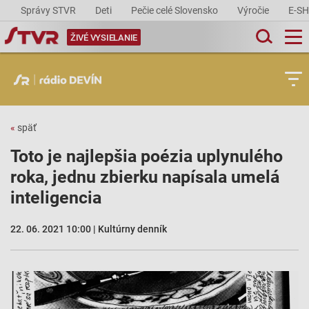
Správy STVR
Deti
Pečie celé Slovensko
Výročie
E-S
ŽIVÉ VYSIELANIE
«
späť
Toto je najlepšia poézia uplynulého
roka, jednu zbierku napísala umelá
inteligencia
22. 06. 2021 10:00 | Kultúrny denník