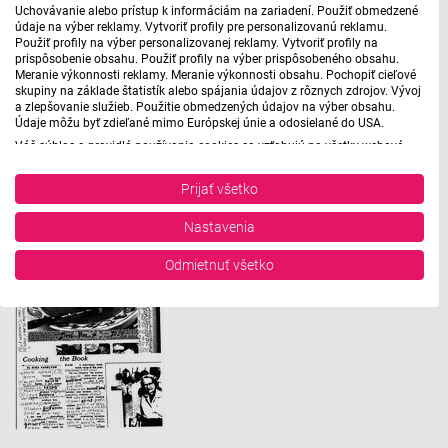
Uchovávanie alebo prístup k informáciám na zariadení. Použiť obmedzené
údaje na výber reklamy. Vytvoriť profily pre personalizovanú reklamu.
Použiť profily na výber personalizovanej reklamy. Vytvoriť profily na
prispôsobenie obsahu. Použiť profily na výber prispôsobeného obsahu.
Meranie výkonnosti reklamy. Meranie výkonnosti obsahu. Pochopiť cieľové
skupiny na základe štatistík alebo spájania údajov z rôznych zdrojov. Vývoj
a zlepšovanie služieb. Použitie obmedzených údajov na výber obsahu.
Údaje môžu byť zdieľané mimo Európskej únie a odosielané do USA.
Váš súhlas a pravidlá používania cookies sa vzťahujú na všetky webové
stránky „Rozhlasové weby“ vrátane: RSI Deutsch, Rádio Litera, Rádio Regina
Stred, Rádio Regina Západ, Rádio Patria, Rádio Devín, RTVS, Hudobné
Prijať všetko
pozdravy, Rádio Slovensko, RSI Francais, RSI English, RSI Slovensky, Rádio
Junior, RSI, Rádio Regina Východ, Rádio_FM, RSI Espanol, NEV.
Nastavenia
Zobraziť zoznam partnerov (1 predajcovia IAB)
Vaše údaje používame na nasledujúce účely:
Odmietnuť všetko
Účely spracovania IAB:
Uchovávanie alebo prístup k informáciám na
zariadení
Použiť obmedzené údaje na výber reklamy
Vytvoriť profily pre personalizovanú reklamu