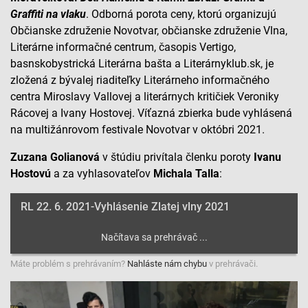
Graffiti na vlaku
. Odborná porota ceny, ktorú organizujú
Občianske združenie Novotvar, občianske združenie Vlna,
Literárne informačné centrum, časopis Vertigo,
basnskobystrická Literárna bašta a Literárnyklub.sk, je
zložená z bývalej riaditeľky Literárneho informačného
centra Miroslavy Vallovej a literárnych kritičiek Veroniky
Rácovej a Ivany Hostovej. Víťazná zbierka bude vyhlásená
na multižánrovom festivale Novotvar v októbri 2021.
Zuzana Golianová
v štúdiu privítala členku poroty
Ivanu
Hostovú
a za vyhlasovateľov
Michala Talla
:
RL 22. 6. 2021-Vyhlásenie Zlatej vlny 2021
Máte problém s prehrávaním?
Nahláste nám chybu
v prehrávači.