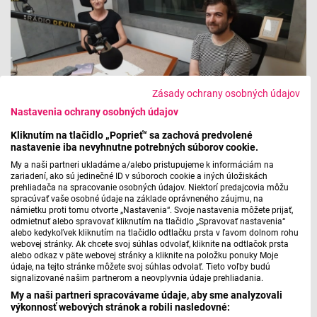
Zásady ochrany osobných údajov
Nastavenia ochrany osobných údajov
Kliknutím na tlačidlo „Poprieť“ sa zachová predvolené
nastavenie iba nevyhnutne potrebných súborov cookie.
My a naši partneri ukladáme a/alebo pristupujeme k informáciám na
zariadení, ako sú jedinečné ID v súboroch cookie a iných úložiskách
prehliadača na spracovanie osobných údajov. Niektorí predajcovia môžu
spracúvať vaše osobné údaje na základe oprávneného záujmu, na
námietku proti tomu otvorte „Nastavenia“. Svoje nastavenia môžete prijať,
odmietnuť alebo spravovať kliknutím na tlačidlo „Spravovať nastavenia“
alebo kedykoľvek kliknutím na tlačidlo odtlačku prsta v ľavom dolnom rohu
webovej stránky. Ak chcete svoj súhlas odvolať, kliknite na odtlačok prsta
alebo odkaz v päte webovej stránky a kliknite na položku ponuky Moje
údaje, na tejto stránke môžete svoj súhlas odvolať. Tieto voľby budú
signalizované našim partnerom a neovplyvnia údaje prehliadania.
My a naši partneri spracovávame údaje, aby sme analyzovali
výkonnosť webových stránok a robili nasledovné: