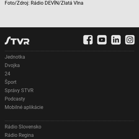
Foto/Zdroj: Rádio DEVÍN/Zlatá Vlna
Použiť profily na výber personalizovanej
reklamy
Vytvoriť profily na prispôsobenie obsahu
Použiť profily na výber prispôsobeného obsahu
Meranie výkonnosti reklamy
Jednotka
Meranie výkonnosti obsahu
Dvojka
Pochopiť cieľové skupiny na základe štatistík
24
alebo spájania údajov z rôznych zdrojov
Šport
Vývoj a zlepšovanie služieb
Správy STVR
Podcasty
Použitie obmedzených údajov na výber obsahu
Mobilné aplikácie
Špeciálne funkcie IAB:
Používanie presných údajov o geografickej
Rádio Slovensko
polohe
Rádio Regina