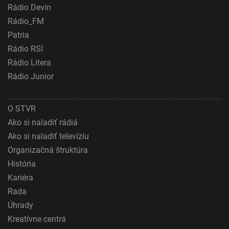
Identifikácia zariadení na základe aktívne
Rádio Devín
vyžiadaných informácií
Rádio_FM
Účely spracovania, ktoré nie sú v kompetencii IAB:
Patria
Nevyhnutné
Rádio RSI
Rádio Litera
Výkonostné
Rádio Junior
Funkčné
Reklama
O STVR
Ako si naladiť rádiá
Ako si naladiť televíziu
Organizačná štruktúra
História
Kariéra
Rada
Úhrady
Kreatívne centrá