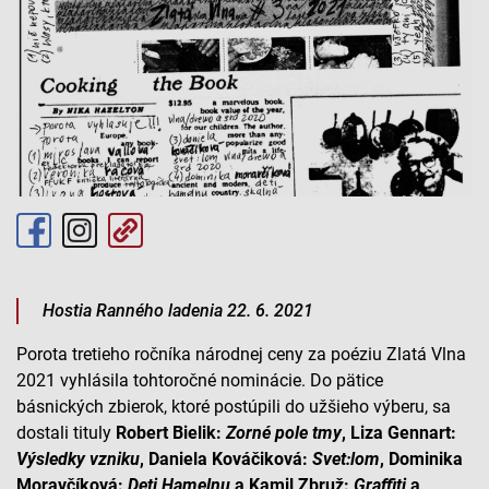
Hostia Ranného ladenia 22. 6. 2021
Porota tretieho ročníka národnej ceny za poéziu Zlatá Vlna
2021 vyhlásila tohtoročné nominácie. Do pätice
básnických zbierok, ktoré postúpili do užšieho výberu, sa
dostali tituly
Robert Bielik:
Zorné pole tmy
, Liza Gennart:
Výsledky vzniku
, Daniela Kováčiková:
Svet:lom
, Dominika
Moravčíková:
Deti Hamelnu
a Kamil Zbruž:
Graffiti
a