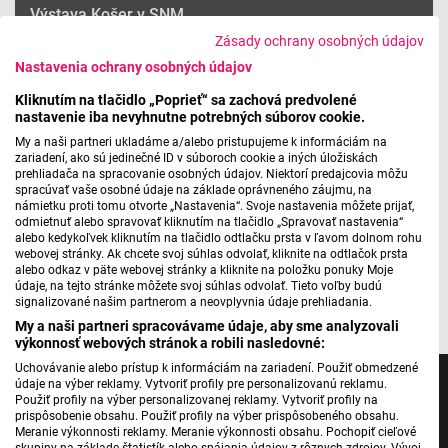
Výstava Košer v SNM
Zásady ochrany osobných údajov
Nastavenia ochrany osobných údajov
Máte problém s prehrávaním?
Nahláste nám chybu
v prehrávači.
Kliknutím na tlačidlo „Poprieť“ sa zachová predvolené
nastavenie iba nevyhnutne potrebných súborov cookie.
My a naši partneri ukladáme a/alebo pristupujeme k informáciám na
zariadení, ako sú jedinečné ID v súboroch cookie a iných úložiskách
prehliadača na spracovanie osobných údajov. Niektorí predajcovia môžu
Výstava je sprístupnená v priestoroch v Zsigrayovej kúrii na
spracúvať vaše osobné údaje na základe oprávneného záujmu, na
Židovskej 17 v Bratislave.
námietku proti tomu otvorte „Nastavenia“. Svoje nastavenia môžete prijať,
odmietnuť alebo spravovať kliknutím na tlačidlo „Spravovať nastavenia“
alebo kedykoľvek kliknutím na tlačidlo odtlačku prsta v ľavom dolnom rohu
webovej stránky. Ak chcete svoj súhlas odvolať, kliknite na odtlačok prsta
alebo odkaz v päte webovej stránky a kliknite na položku ponuky Moje
údaje, na tejto stránke môžete svoj súhlas odvolať. Tieto voľby budú
Foto/Zdroj: SNM
signalizované našim partnerom a neovplyvnia údaje prehliadania.
My a naši partneri spracovávame údaje, aby sme analyzovali
výkonnosť webových stránok a robili nasledovné:
Uchovávanie alebo prístup k informáciám na zariadení. Použiť obmedzené
údaje na výber reklamy. Vytvoriť profily pre personalizovanú reklamu.
Použiť profily na výber personalizovanej reklamy. Vytvoriť profily na
prispôsobenie obsahu. Použiť profily na výber prispôsobeného obsahu.
Meranie výkonnosti reklamy. Meranie výkonnosti obsahu. Pochopiť cieľové
skupiny na základe štatistík alebo spájania údajov z rôznych zdrojov. Vývoj