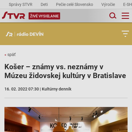
Správy STVR
Deti
Pečie celé Slovensko
Výročie
E-S
ŽIVÉ VYSIELANIE
«
späť
Košer – známy vs. neznámy v
Múzeu židovskej kultúry v Bratislave
16. 02. 2022 07:30 | Kultúrny denník