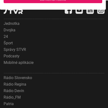
Účely spracovania IAB:
Uchovávanie alebo prístup k informáciám na
zariadení
Jednotka
Použiť obmedzené údaje na výber reklamy
Dvojka
Vytvoriť profily pre personalizovanú reklamu
24
Šport
Použiť profily na výber personalizovanej
Správy STVR
reklamy
Podcasty
Vytvoriť profily na prispôsobenie obsahu
Mobilné aplikácie
Použiť profily na výber prispôsobeného obsahu
Rádio Slovensko
Meranie výkonnosti reklamy
Rádio Regina
Meranie výkonnosti obsahu
Rádio Devín
Rádio_FM
Pochopiť cieľové skupiny na základe štatistík
Patria
alebo spájania údajov z rôznych zdrojov