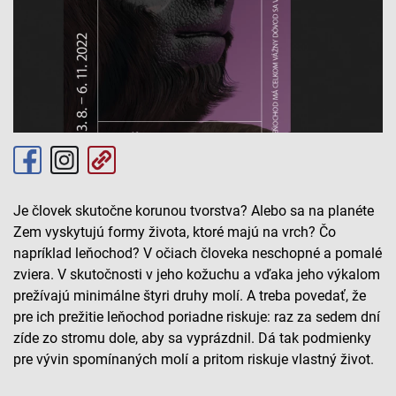
Je človek skutočne korunou tvorstva? Alebo sa na planéte
Zem vyskytujú formy života, ktoré majú na vrch? Čo
napríklad leňochod? V očiach človeka neschopné a pomalé
zviera. V skutočnosti v jeho kožuchu a vďaka jeho výkalom
prežívajú minimálne štyri druhy molí. A treba povedať, že
pre ich prežitie leňochod poriadne riskuje: raz za sedem dní
zíde zo stromu dole, aby sa vyprázdnil. Dá tak podmienky
pre vývin spomínaných molí a pritom riskuje vlastný život.