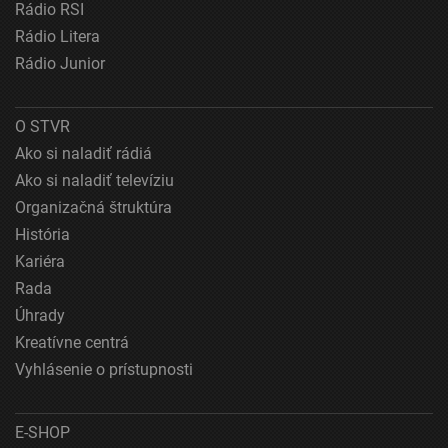
Rádio RSI
Vývoj a zlepšovanie služieb
Rádio Litera
Rádio Junior
Použitie obmedzených údajov na výber obsahu
Špeciálne funkcie IAB:
O STVR
Používanie presných údajov o geografickej
polohe
Ako si naladiť rádiá
Ako si naladiť televíziu
Identifikácia zariadení na základe aktívne
vyžiadaných informácií
Organizačná štruktúra
História
Účely spracovania, ktoré nie sú v kompetencii IAB:
Kariéra
Nevyhnutné
Rada
Výkonostné
Úhrady
Kreatívne centrá
Funkčné
Vyhlásenie o prístupnosti
Reklama
E-SHOP