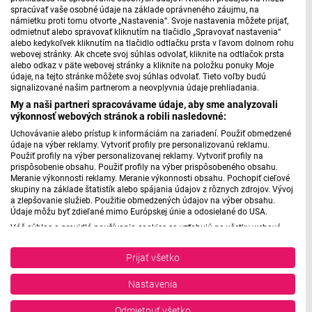
Janušovej
sa
Martin Uram
pýtal, aký je ich zámer s týmto
spracúvať vaše osobné údaje na základe oprávneného záujmu, na
námietku proti tomu otvorte „Nastavenia“. Svoje nastavenia môžete prijať,
priestorom:
odmietnuť alebo spravovať kliknutím na tlačidlo „Spravovať nastavenia“
alebo kedykoľvek kliknutím na tlačidlo odtlačku prsta v ľavom dolnom rohu
webovej stránky. Ak chcete svoj súhlas odvolať, kliknite na odtlačok prsta
Rozhovor s kurátorkou Máriou Janušovou
alebo odkaz v päte webovej stránky a kliknite na položku ponuky Moje
údaje, na tejto stránke môžete svoj súhlas odvolať. Tieto voľby budú
signalizované našim partnerom a neovplyvnia údaje prehliadania.
My a naši partneri spracovávame údaje, aby sme analyzovali
výkonnosť webových stránok a robili nasledovné:
Máte problém s prehrávaním?
Nahláste nám chybu
v prehrávači.
Uchovávanie alebo prístup k informáciám na zariadení. Použiť obmedzené
údaje na výber reklamy. Vytvoriť profily pre personalizovanú reklamu.
Použiť profily na výber personalizovanej reklamy. Vytvoriť profily na
prispôsobenie obsahu. Použiť profily na výber prispôsobeného obsahu.
Dielo
Leonarda Leláka
bude spestrovať priestor foyer
Meranie výkonnosti reklamy. Meranie výkonnosti obsahu. Pochopiť cieľové
skupiny na základe štatistík alebo spájania údajov z rôznych zdrojov. Vývoj
Galérie Jozefa Kollára v Banskej Štiavnici do konca apríla
a zlepšovanie služieb. Použitie obmedzených údajov na výber obsahu.
budúceho roka.
Údaje môžu byť zdieľané mimo Európskej únie a odosielané do USA.
Váš súhlas a pravidlá používania cookies sa vzťahujú na všetky webové
stránky „Rozhlasové weby“ vrátane: RSI Deutsch, Rádio Litera, Rádio Regina
Stred, Rádio Regina Západ, Rádio Patria, Rádio Devín, RTVS, Hudobné
Prijať všetko
pozdravy, Rádio Slovensko, RSI Francais, RSI English, RSI Slovensky, Rádio
Foto/Zdroj: muzeumbs.sk
Junior, RSI, Rádio Regina Východ, Rádio_FM, RSI Espanol, NEV.
Nastavenia
Zobraziť zoznam partnerov (1 predajcovia IAB)
Vaše údaje používame na nasledujúce účely:
Odmietnuť všetko