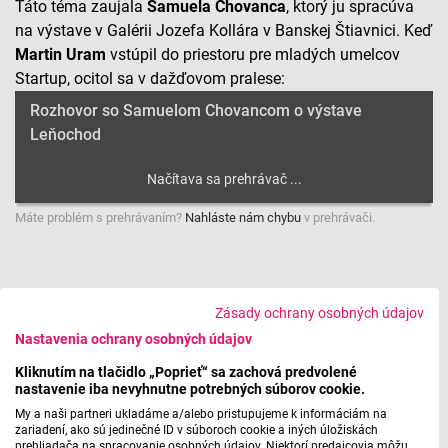
Táto téma zaujala
Samuela Chovanca
, ktorý ju spracúva
na výstave v Galérii Jozefa Kollára v Banskej Štiavnici. Keď
Martin Uram
vstúpil do priestoru pre mladých umelcov
Startup, ocitol sa v dažďovom pralese:
Rozhovor so Samuelom Chovancom o výstave
Leňochod
Máte problém s prehrávaním?
Nahláste nám chybu
v prehrávači.
Multimediálnu inštaláciu Samuela Chovanca nájdete do 6.
Zásady ochrany osobných údajov
novembra v Galérii Jozefa Kollára v Banskej Štiavnici.
Nastavenia ochrany osobných údajov
Spolu s výstavou Samuela Chovanca v Galérii Jozefa
Kliknutím na tlačidlo „Poprieť“ sa zachová predvolené
nastavenie iba nevyhnutne potrebných súborov cookie.
Kollára v Banskej Štiavnici uviedli aj dielo
Leonarda
Leláka
. Vystrieda tam inštaláciu Jozefa Piláta, ktorá
My a naši partneri ukladáme a/alebo pristupujeme k informáciám na
zariadení, ako sú jedinečné ID v súboroch cookie a iných úložiskách
oživovala priestor foyeru doteraz. Kurátorky
Márie
prehliadača na spracovanie osobných údajov. Niektorí predajcovia môžu