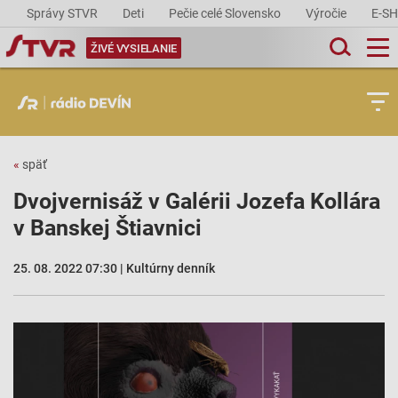
Správy STVR
Deti
Pečie celé Slovensko
Výročie
E-S
ŽIVÉ VYSIELANIE
«
späť
Dvojvernisáž v Galérii Jozefa Kollára
v Banskej Štiavnici
25. 08. 2022 07:30 | Kultúrny denník