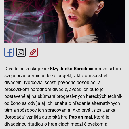
Divadelné zoskupenie
Slzy Janka Borodáča
má za sebou
svoju prvú premiéru. Ide o projekt, v ktorom sa stretli
divadelní tvorcovia, sčasti pôvodne pôsobiaci v
prešovskom národnom divadle, avšak ich puto je
postavené aj na skúmaní progresívnych hereckých techník,
od čoho sa odvíja aj ich snaha o hľadanie alternatívnych
tém a spôsobov ich spracovania. Ako prvá „slza Janka
Borodáča“ vznikla autorská hra
Pop animal
,
ktorá je
divadelnou štúdiou o hraniciach medzi človekom a