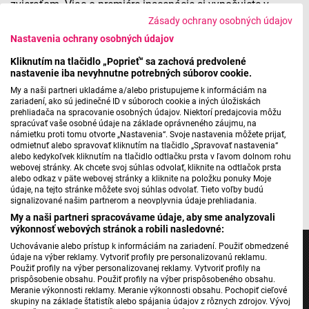
zvieraťom.
Viac o premiére inscenácie si vypočujete v
reportáž
i Hany Rodovej
:
Zásady ochrany osobných údajov
Nastavenia ochrany osobných údajov
Rozhovory k premiére hry Pop animal divadla Slzy
Kliknutím na tlačidlo „Poprieť“ sa zachová predvolené
nastavenie iba nevyhnutne potrebných súborov cookie.
Janka Borodáča
My a naši partneri ukladáme a/alebo pristupujeme k informáciám na
zariadení, ako sú jedinečné ID v súboroch cookie a iných úložiskách
prehliadača na spracovanie osobných údajov. Niektorí predajcovia môžu
spracúvať vaše osobné údaje na základe oprávneného záujmu, na
Máte problém s prehrávaním?
Nahláste nám chybu
v prehrávači.
námietku proti tomu otvorte „Nastavenia“. Svoje nastavenia môžete prijať,
odmietnuť alebo spravovať kliknutím na tlačidlo „Spravovať nastavenia“
alebo kedykoľvek kliknutím na tlačidlo odtlačku prsta v ľavom dolnom rohu
webovej stránky. Ak chcete svoj súhlas odvolať, kliknite na odtlačok prsta
alebo odkaz v päte webovej stránky a kliknite na položku ponuky Moje
údaje, na tejto stránke môžete svoj súhlas odvolať. Tieto voľby budú
signalizované našim partnerom a neovplyvnia údaje prehliadania.
My a naši partneri spracovávame údaje, aby sme analyzovali
výkonnosť webových stránok a robili nasledovné:
Uchovávanie alebo prístup k informáciám na zariadení. Použiť obmedzené
údaje na výber reklamy. Vytvoriť profily pre personalizovanú reklamu.
Použiť profily na výber personalizovanej reklamy. Vytvoriť profily na
prispôsobenie obsahu. Použiť profily na výber prispôsobeného obsahu.
Meranie výkonnosti reklamy. Meranie výkonnosti obsahu. Pochopiť cieľové
Jednotka
skupiny na základe štatistík alebo spájania údajov z rôznych zdrojov. Vývoj