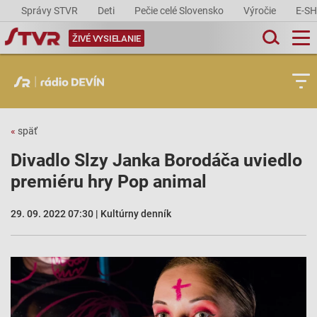
Správy STVR
Deti
Pečie celé Slovensko
Výročie
E-S
ŽIVÉ VYSIELANIE
«
späť
Divadlo Slzy Janka Borodáča uviedlo
premiéru hry Pop animal
29. 09. 2022 07:30 | Kultúrny denník