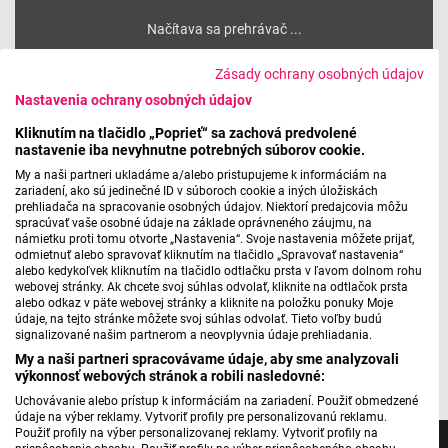
Máte problém s prehrávaním?
Nahláste nám chybu
v prehrávači.
Zásady ochrany osobných údajov
Nastavenia ochrany osobných údajov
Kliknutím na tlačidlo „Poprieť“ sa zachová predvolené
nastavenie iba nevyhnutne potrebných súborov cookie.
Prednáška Minor Maxi bola v banskoštiavnickej Galérii
Jozefa Kollára v predvečer ničivého požiaru, o ktorom sme
My a naši partneri ukladáme a/alebo pristupujeme k informáciám na
zariadení, ako sú jedinečné ID v súboroch cookie a iných úložiskách
vás informovali aj v našom vysielaní. Sériu telefonátov so
prehliadača na spracovanie osobných údajov. Niektorí predajcovia môžu
zástupcami zasiahnutých kultúrnych inštitúcií a centier si
spracúvať vaše osobné údaje na základe oprávneného záujmu, na
námietku proti tomu otvorte „Nastavenia“. Svoje nastavenia môžete prijať,
vypočujete
v článku.
odmietnuť alebo spravovať kliknutím na tlačidlo „Spravovať nastavenia“
alebo kedykoľvek kliknutím na tlačidlo odtlačku prsta v ľavom dolnom rohu
webovej stránky. Ak chcete svoj súhlas odvolať, kliknite na odtlačok prsta
alebo odkaz v päte webovej stránky a kliknite na položku ponuky Moje
údaje, na tejto stránke môžete svoj súhlas odvolať. Tieto voľby budú
signalizované našim partnerom a neovplyvnia údaje prehliadania.
My a naši partneri spracovávame údaje, aby sme analyzovali
foto/zdroj: Galéria Jozefa Kollára FB
výkonnosť webových stránok a robili nasledovné:
Uchovávanie alebo prístup k informáciám na zariadení. Použiť obmedzené
údaje na výber reklamy. Vytvoriť profily pre personalizovanú reklamu.
Použiť profily na výber personalizovanej reklamy. Vytvoriť profily na