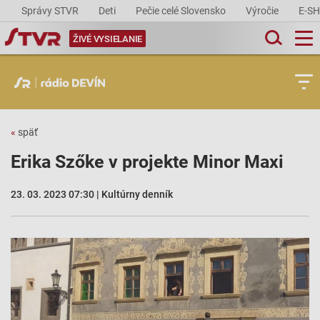
Správy STVR
Deti
Pečie celé Slovensko
Výročie
E-S
ŽIVÉ VYSIELANIE
«
späť
Erika Szőke v projekte Minor Maxi
23. 03. 2023 07:30 | Kultúrny denník