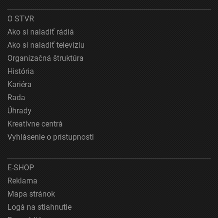
Použiť profily na výber prispôsobeného obsahu
O STVR
Meranie výkonnosti reklamy
Ako si naladiť rádiá
Ako si naladiť televíziu
Meranie výkonnosti obsahu
Organizačná štruktúra
Pochopiť cieľové skupiny na základe štatistík
História
alebo spájania údajov z rôznych zdrojov
Kariéra
Rada
Vývoj a zlepšovanie služieb
Úhrady
Použitie obmedzených údajov na výber obsahu
Kreatívne centrá
Špeciálne funkcie IAB:
Vyhlásenie o prístupnosti
Používanie presných údajov o geografickej
polohe
E-SHOP
Identifikácia zariadení na základe aktívne
Reklama
vyžiadaných informácií
Mapa stránok
Účely spracovania, ktoré nie sú v kompetencii IAB:
Logá na stiahnutie
Nevyhnutné