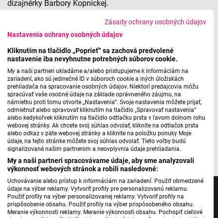
dizajnérky Barbory Kopnickej.
Zásady ochrany osobných údajov
Sté výročie knižnice Jána Bocatia v Košiciach
Nastavenia ochrany osobných údajov
Kliknutím na tlačidlo „Poprieť“ sa zachová predvolené
nastavenie iba nevyhnutne potrebných súborov cookie.
Máte problém s prehrávaním?
Nahláste nám chybu
v prehrávači.
My a naši partneri ukladáme a/alebo pristupujeme k informáciám na
zariadení, ako sú jedinečné ID v súboroch cookie a iných úložiskách
prehliadača na spracovanie osobných údajov. Niektorí predajcovia môžu
spracúvať vaše osobné údaje na základe oprávneného záujmu, na
námietku proti tomu otvorte „Nastavenia“. Svoje nastavenia môžete prijať,
Výstava
Storočie príbehov pokračuje
v priestoroch
odmietnuť alebo spravovať kliknutím na tlačidlo „Spravovať nastavenia“
Centrálnej požičovne Verejnej knižnice Jána Bocatia na
alebo kedykoľvek kliknutím na tlačidlo odtlačku prsta v ľavom dolnom rohu
webovej stránky. Ak chcete svoj súhlas odvolať, kliknite na odtlačok prsta
Hviezdoslavovej 5 v Košiciach potrvá do 10.januára
.
alebo odkaz v päte webovej stránky a kliknite na položku ponuky Moje
údaje, na tejto stránke môžete svoj súhlas odvolať. Tieto voľby budú
foto/zdroj: plagát k podujatiu/ web VKJB
signalizované našim partnerom a neovplyvnia údaje prehliadania.
My a naši partneri spracovávame údaje, aby sme analyzovali
výkonnosť webových stránok a robili nasledovné:
Uchovávanie alebo prístup k informáciám na zariadení. Použiť obmedzené
údaje na výber reklamy. Vytvoriť profily pre personalizovanú reklamu.
Použiť profily na výber personalizovanej reklamy. Vytvoriť profily na
prispôsobenie obsahu. Použiť profily na výber prispôsobeného obsahu.
Meranie výkonnosti reklamy. Meranie výkonnosti obsahu. Pochopiť cieľové