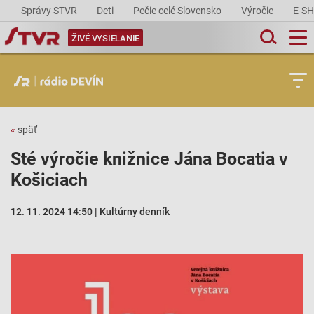
Správy STVR
Deti
Pečie celé Slovensko
Výročie
E-S
ŽIVÉ VYSIELANIE
«
späť
Sté výročie knižnice Jána Bocatia v
Košiciach
12. 11. 2024 14:50 | Kultúrny denník