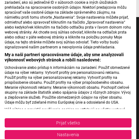
zariadení, ako sú jedinečné ID v súboroch cookie a iných úložiskách
prehliadača na spracovanie osobných údajov. Niektorí predajcovia môžu
spracúvať vaše osobné údaje na základe oprávneného záujmu, na
námietku proti tomu otvorte „Nastavenia“. Svoje nastavenia môžete prijať,
odmietnuť alebo spravovať kliknutím na tlačidlo „Spravovať nastavenia“
alebo kedykoľvek kliknutím na tlačidlo odtlačku prsta v ľavom dolnom rohu
webovej stránky. Ak chcete svoj súhlas odvolať, kliknite na odtlačok prsta
alebo odkaz v päte webovej stránky a kliknite na položku ponuky Moje
údaje, na tejto stránke môžete svoj súhlas odvolať. Tieto voľby budú
Jednotka
signalizované našim partnerom a neovplyvnia údaje prehliadania.
My a naši partneri spracovávame údaje, aby sme analyzovali
Dvojka
výkonnosť webových stránok a robili nasledovné:
24
Uchovávanie alebo prístup k informáciám na zariadení. Použiť obmedzené
Šport
údaje na výber reklamy. Vytvoriť profily pre personalizovanú reklamu.
Použiť profily na výber personalizovanej reklamy. Vytvoriť profily na
Správy STVR
prispôsobenie obsahu. Použiť profily na výber prispôsobeného obsahu.
Meranie výkonnosti reklamy. Meranie výkonnosti obsahu. Pochopiť cieľové
Podcasty
skupiny na základe štatistík alebo spájania údajov z rôznych zdrojov. Vývoj
Mobilné aplikácie
a zlepšovanie služieb. Použitie obmedzených údajov na výber obsahu.
Údaje môžu byť zdieľané mimo Európskej únie a odosielané do USA.
Váš súhlas a pravidlá používania cookies sa vzťahujú na všetky webové
stránky „Rozhlasové weby“ vrátane: RSI Deutsch, Rádio Litera, Rádio Regina
Rádio Slovensko
Stred, Rádio Regina Západ, Rádio Patria, Rádio Devín, RTVS, Hudobné
Prijať všetko
Rádio Regina
pozdravy, Rádio Slovensko, RSI Francais, RSI English, RSI Slovensky, Rádio
Junior, RSI, Rádio Regina Východ, Rádio_FM, RSI Espanol, NEV.
Rádio Devín
Nastavenia
Zobraziť zoznam partnerov (1 predajcovia IAB)