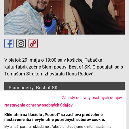
V piatok 29. mája o 19:00 sa v košickej Tabačke
kulturfabrik začne Slam poetry: Best of SK. O podujatí sa s
Tomášom Strakom zhovárala Hana Rodová.
Slam poetry: Best of SK
Zásady ochrany osobných údajov
Nastavenia ochrany osobných údajov
Máte problém s prehrávaním?
Nahláste nám chybu
v prehrávači.
Kliknutím na tlačidlo „Poprieť“ sa zachová predvolené
nastavenie iba nevyhnutne potrebných súborov cookie.
My a naši partneri ukladáme a/alebo pristupujeme k informáciám na