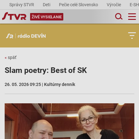
Správy STVR
Deti
Pečie celé Slovensko
Výročie
E-S
ŽIVÉ VYSIELANIE
«
späť
Slam poetry: Best of SK
26. 05. 2026 09:25 | Kultúrny denník