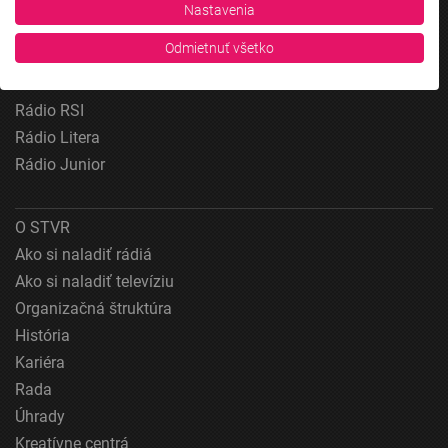
Rádio Regina
Nastavenia
Zobraziť zoznam partnerov (1 predajcovia IAB)
Rádio Devín
Vaše údaje používame na nasledujúce účely:
Odmietnuť všetko
Rádio_FM
Účely spracovania IAB:
Patria
Uchovávanie alebo prístup k informáciám na
Rádio RSI
zariadení
Rádio Litera
Použiť obmedzené údaje na výber reklamy
Rádio Junior
Vytvoriť profily pre personalizovanú reklamu
O STVR
Použiť profily na výber personalizovanej
Ako si naladiť rádiá
reklamy
Ako si naladiť televíziu
Vytvoriť profily na prispôsobenie obsahu
Organizačná štruktúra
História
Použiť profily na výber prispôsobeného obsahu
Kariéra
Meranie výkonnosti reklamy
Rada
Úhrady
Meranie výkonnosti obsahu
Kreatívne centrá