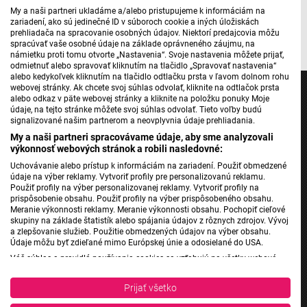
My a naši partneri ukladáme a/alebo pristupujeme k informáciám na
zariadení, ako sú jedinečné ID v súboroch cookie a iných úložiskách
prehliadača na spracovanie osobných údajov. Niektorí predajcovia môžu
spracúvať vaše osobné údaje na základe oprávneného záujmu, na
námietku proti tomu otvorte „Nastavenia“. Svoje nastavenia môžete prijať,
odmietnuť alebo spravovať kliknutím na tlačidlo „Spravovať nastavenia“
alebo kedykoľvek kliknutím na tlačidlo odtlačku prsta v ľavom dolnom rohu
webovej stránky. Ak chcete svoj súhlas odvolať, kliknite na odtlačok prsta
alebo odkaz v päte webovej stránky a kliknite na položku ponuky Moje
údaje, na tejto stránke môžete svoj súhlas odvolať. Tieto voľby budú
signalizované našim partnerom a neovplyvnia údaje prehliadania.
Jednotka
My a naši partneri spracovávame údaje, aby sme analyzovali
výkonnosť webových stránok a robili nasledovné:
Dvojka
Uchovávanie alebo prístup k informáciám na zariadení. Použiť obmedzené
24
údaje na výber reklamy. Vytvoriť profily pre personalizovanú reklamu.
Použiť profily na výber personalizovanej reklamy. Vytvoriť profily na
Šport
prispôsobenie obsahu. Použiť profily na výber prispôsobeného obsahu.
Správy STVR
Meranie výkonnosti reklamy. Meranie výkonnosti obsahu. Pochopiť cieľové
skupiny na základe štatistík alebo spájania údajov z rôznych zdrojov. Vývoj
Podcasty
a zlepšovanie služieb. Použitie obmedzených údajov na výber obsahu.
Údaje môžu byť zdieľané mimo Európskej únie a odosielané do USA.
Mobilné aplikácie
Váš súhlas a pravidlá používania cookies sa vzťahujú na všetky webové
stránky „Rozhlasové weby“ vrátane: RSI Deutsch, Rádio Litera, Rádio Regina
Stred, Rádio Regina Západ, Rádio Patria, Rádio Devín, RTVS, Hudobné
Prijať všetko
Rádio Slovensko
pozdravy, Rádio Slovensko, RSI Francais, RSI English, RSI Slovensky, Rádio
Junior, RSI, Rádio Regina Východ, Rádio_FM, RSI Espanol, NEV.