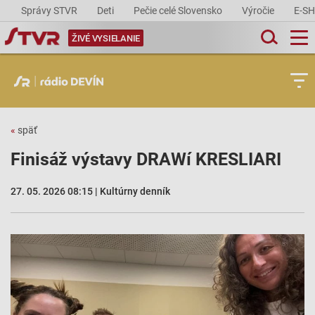
Správy STVR
Deti
Pečie celé Slovensko
Výročie
E-S
ŽIVÉ VYSIELANIE
«
späť
Finisáž výstavy DRAWí KRESLIARI
27. 05. 2026 08:15 | Kultúrny denník