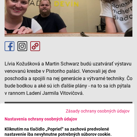
Lívia Kožušková a Martin Schwarz budú uzatvárať výstavu
venovanú kresbe v Pistoriho paláci. Venovali jej dve
poschodia a spojili na nej generácie a výtvarné techniky. Čo
bude bodkou a aké sú ich ďalšie plány - na to sa ich pýtala
v rannom Ladení Jarmila Vitovičová.
Finisáž výstavy DRAWí KRESLIARI
Zásady ochrany osobných údajov
Nastavenia ochrany osobných údajov
Kliknutím na tlačidlo „Poprieť“ sa zachová predvolené
Máte problém s prehrávaním?
Nahláste nám chybu
v prehrávači.
nastavenie iba nevyhnutne potrebných súborov cookie.