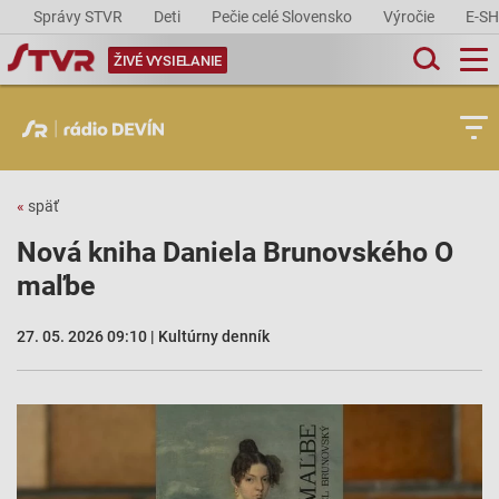
Správy STVR
Deti
Pečie celé Slovensko
Výročie
E-S
ŽIVÉ VYSIELANIE
«
späť
Nová kniha Daniela Brunovského O
maľbe
27. 05. 2026 09:10 | Kultúrny denník