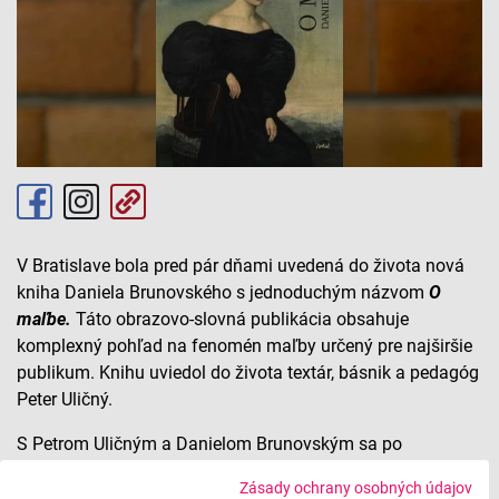
V Bratislave bola pred pár dňami uvedená do života nová
kniha Daniela Brunovského s jednoduchým názvom
O
maľbe.
Táto obrazovo-slovná publikácia obsahuje
komplexný pohľad na fenomén maľby určený pre najširšie
publikum. Knihu uviedol do života textár, básnik a pedagóg
Peter Uličný.
S Petrom Uličným a Danielom Brunovským sa po
prezentácii knihy porozprávala redaktorka Ivica
Zásady ochrany osobných údajov
Ruttkayová.