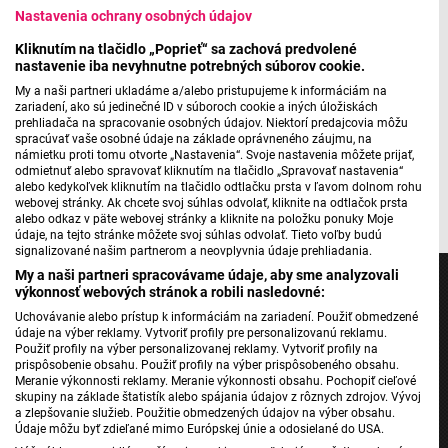
Nastavenia ochrany osobných údajov
Kliknutím na tlačidlo „Poprieť“ sa zachová predvolené
Nová kniha Daniela Brunovského O maľbe
nastavenie iba nevyhnutne potrebných súborov cookie.
My a naši partneri ukladáme a/alebo pristupujeme k informáciám na
zariadení, ako sú jedinečné ID v súboroch cookie a iných úložiskách
prehliadača na spracovanie osobných údajov. Niektorí predajcovia môžu
Máte problém s prehrávaním?
Nahláste nám chybu
v prehrávači.
spracúvať vaše osobné údaje na základe oprávneného záujmu, na
námietku proti tomu otvorte „Nastavenia“. Svoje nastavenia môžete prijať,
odmietnuť alebo spravovať kliknutím na tlačidlo „Spravovať nastavenia“
alebo kedykoľvek kliknutím na tlačidlo odtlačku prsta v ľavom dolnom rohu
webovej stránky. Ak chcete svoj súhlas odvolať, kliknite na odtlačok prsta
alebo odkaz v päte webovej stránky a kliknite na položku ponuky Moje
údaje, na tejto stránke môžete svoj súhlas odvolať. Tieto voľby budú
signalizované našim partnerom a neovplyvnia údaje prehliadania.
My a naši partneri spracovávame údaje, aby sme analyzovali
výkonnosť webových stránok a robili nasledovné:
Uchovávanie alebo prístup k informáciám na zariadení. Použiť obmedzené
údaje na výber reklamy. Vytvoriť profily pre personalizovanú reklamu.
Jednotka
Použiť profily na výber personalizovanej reklamy. Vytvoriť profily na
prispôsobenie obsahu. Použiť profily na výber prispôsobeného obsahu.
Dvojka
Meranie výkonnosti reklamy. Meranie výkonnosti obsahu. Pochopiť cieľové
skupiny na základe štatistík alebo spájania údajov z rôznych zdrojov. Vývoj
24
a zlepšovanie služieb. Použitie obmedzených údajov na výber obsahu.
Šport
Údaje môžu byť zdieľané mimo Európskej únie a odosielané do USA.