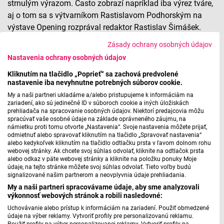
strnulým výrazom. Často zobrazí napríklad iba výrez tváre,
aj o tom sa s výtvarníkom Rastislavom Podhorským na
výstave Opening rozprával redaktor Rastislav Šimášek.
Zásady ochrany osobných údajov
Výstava OPENING Rastislava Podhorského v DOT
Nastavenia ochrany osobných údajov
Gallery
Kliknutím na tlačidlo „Poprieť“ sa zachová predvolené
nastavenie iba nevyhnutne potrebných súborov cookie.
My a naši partneri ukladáme a/alebo pristupujeme k informáciám na
zariadení, ako sú jedinečné ID v súboroch cookie a iných úložiskách
Máte problém s prehrávaním?
Nahláste nám chybu
v prehrávači.
prehliadača na spracovanie osobných údajov. Niektorí predajcovia môžu
spracúvať vaše osobné údaje na základe oprávneného záujmu, na
námietku proti tomu otvorte „Nastavenia“. Svoje nastavenia môžete prijať,
odmietnuť alebo spravovať kliknutím na tlačidlo „Spravovať nastavenia“
Výstavu Opening výtvarníka Rastislava Podhorského si v
alebo kedykoľvek kliknutím na tlačidlo odtlačku prsta v ľavom dolnom rohu
webovej stránky. Ak chcete svoj súhlas odvolať, kliknite na odtlačok prsta
bratislavskej DOT Gallery môžete pozrieť do 21. júna.
alebo odkaz v päte webovej stránky a kliknite na položku ponuky Moje
údaje, na tejto stránke môžete svoj súhlas odvolať. Tieto voľby budú
signalizované našim partnerom a neovplyvnia údaje prehliadania.
My a naši partneri spracovávame údaje, aby sme analyzovali
foto: plagát výstavy
výkonnosť webových stránok a robili nasledovné:
Uchovávanie alebo prístup k informáciám na zariadení. Použiť obmedzené
údaje na výber reklamy. Vytvoriť profily pre personalizovanú reklamu.
Použiť profily na výber personalizovanej reklamy. Vytvoriť profily na