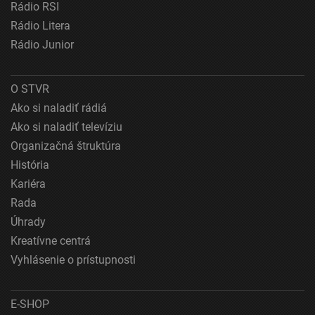
Rádio RSI
Vytvoriť profily na prispôsobenie obsahu
Rádio Litera
Rádio Junior
Použiť profily na výber prispôsobeného obsahu
Meranie výkonnosti reklamy
O STVR
Meranie výkonnosti obsahu
Ako si naladiť rádiá
Ako si naladiť televíziu
Pochopiť cieľové skupiny na základe štatistík
alebo spájania údajov z rôznych zdrojov
Organizačná štruktúra
História
Vývoj a zlepšovanie služieb
Kariéra
Rada
Použitie obmedzených údajov na výber obsahu
Úhrady
Špeciálne funkcie IAB:
Kreatívne centrá
Používanie presných údajov o geografickej
Vyhlásenie o prístupnosti
polohe
Identifikácia zariadení na základe aktívne
vyžiadaných informácií
E-SHOP