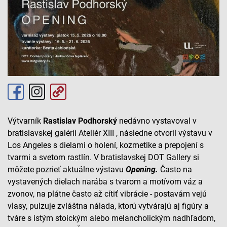
Výtvarník
Rastislav Podhorský
nedávno vystavoval v
bratislavskej galérii Ateliér XIII , následne otvoril výstavu v
Los Angeles s dielami o holení, kozmetike a prepojení s
tvarmi a svetom rastlín. V bratislavskej DOT Gallery si
môžete pozrieť aktuálne výstavu
Opening.
Často na
vystavených dielach narába s tvarom a motívom váz a
zvonov, na plátne často až cítiť vibrácie - postavám vejú
vlasy, pulzuje zvláštna nálada, ktorú vytvárajú aj figúry a
tváre s istým stoickým alebo melancholickým nadhľadom,