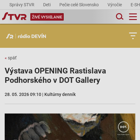
Správy STVR
Deti
Pečie celé Slovensko
Výročie
E-S
ŽIVÉ VYSIELANIE
«
späť
Výstava OPENING Rastislava
Podhorského v DOT Gallery
28. 05. 2026 09:10 | Kultúrny denník