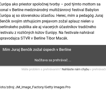
Európa ako priestor spoločnej tvorby – pod týmto mottom sa
konal v Berlíne medzinárodný multižánrový festival Babylon
Európa aj so slovenskou účasťou. Herec, mím a pedagóg Juraj
Benčík svojím strhujúcim prejavom zožal aplauz nielen u
berlínskeho publika ale aj viacerých účastníkov tradičného
festivalu z rozličných kútov Európy. Na festivale nahrával
spravodajca STVR v Berlíne Tibor Macák.
Mím Juraj Benčík zožal úspech v Berlíne
Máte problém s prehrávaním?
Nahláste nám chybu
v prehrávači
foto/zdroj: JM_Image_Factory/Getty Images Pro