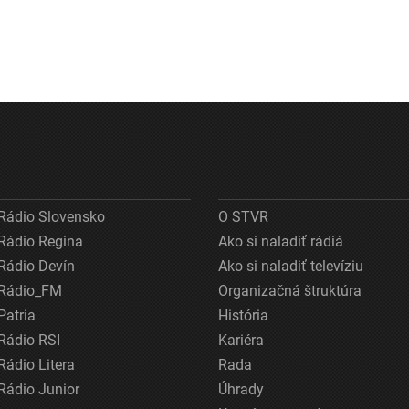
Rádio Slovensko
O STVR
Rádio Regina
Ako si naladiť rádiá
Rádio Devín
Ako si naladiť televíziu
Rádio_FM
Organizačná štruktúra
Patria
História
Rádio RSI
Kariéra
Rádio Litera
Rada
Rádio Junior
Úhrady