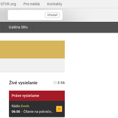
STVR.org
Pre médiá
Kontakty
Hľadať
Galéria SRo
Živé vysielanie
3:56
Práve vysielame
Rádio
Devín
06:00
-
Čítanie na pokračovanie