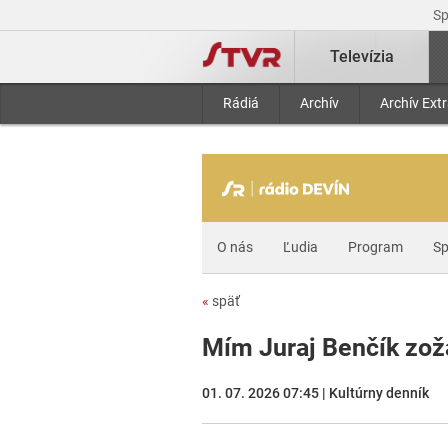
S
Televízia
Rádiá
Archív
Archív Ext
O nás
Ľudia
Program
Sp
«
späť
Mím Juraj Benčík zož
01. 07. 2026 07:45 | Kultúrny denník