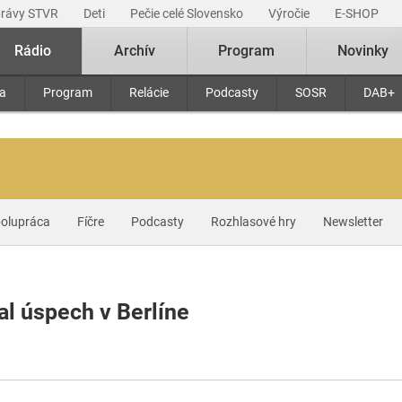
právy STVR
Deti
Pečie celé Slovensko
Výročie
E-SHOP
Rádio
Archív
Program
Novinky
ra
Program
Relácie
Podcasty
SOSR
DAB+
olupráca
Fíčre
Podcasty
Rozhlasové hry
Newsletter
al úspech v Berlíne