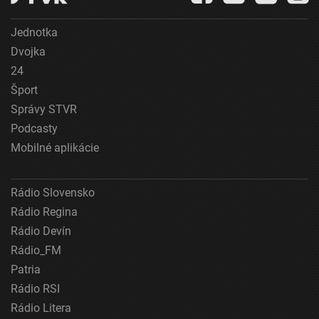
Použitie obmedzených údajov na výber obsahu
Jednotka
Dvojka
Špeciálne funkcie IAB:
24
Používanie presných údajov o geografickej
polohe
Šport
Správy STVR
Identifikácia zariadení na základe aktívne
vyžiadaných informácií
Podcasty
Mobilné aplikácie
Účely spracovania, ktoré nie sú v kompetencii IAB:
Nevyhnutné
Rádio Slovensko
Výkonostné
Rádio Regina
Funkčné
Rádio Devín
Rádio_FM
Reklama
Patria
Rádio RSI
Rádio Litera