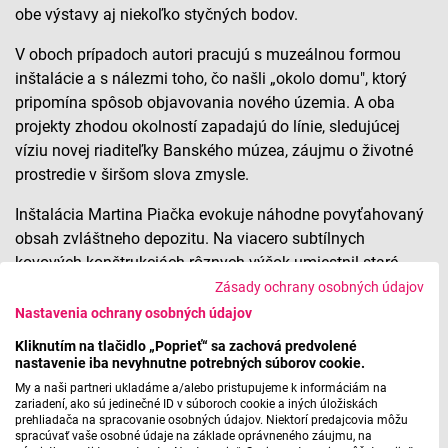
obe výstavy aj niekoľko styčných bodov.
V oboch prípadoch autori pracujú s muzeálnou formou
inštalácie a s nálezmi toho, čo našli „okolo domu", ktorý
pripomína spôsob objavovania nového územia. A oba
projekty zhodou okolností zapadajú do línie, sledujúcej
víziu novej riaditeľky Banského múzea, záujmu o životné
prostredie v širšom slova zmysle.
Inštalácia Martina Piačka evokuje náhodne povyťahovaný
obsah zvláštneho depozitu. Na viacero subtílnych
kovových konštrukciách rôznych výšok umiestnil staré
drevené zásuvky. V nich sú nájdené predmety rôznej
Zásady ochrany osobných údajov
povahy, ale i artefakty ako kôstky ovocia, hnijúce jablko s
Nastavenia ochrany osobných údajov
kosákom, knihy a nákresy, rôzne modely a makety,
Kliknutím na tlačidlo „Poprieť“ sa zachová predvolené
fotografia alebo monitor s videom. Sú akýmisi
nastavenie iba nevyhnutne potrebných súborov cookie.
materializovanými asociáciami objavovania stôp
My a naši partneri ukladáme a/alebo pristupujeme k informáciám na
zariadení, ako sú jedinečné ID v súboroch cookie a iných úložiskách
predchádzajúcich generácií, nánosov, ktoré zanechali, ale
prehliadača na spracovanie osobných údajov. Niektorí predajcovia môžu
môžu podnecovať i vlastné odkrývanie, či zoznamovanie
spracúvať vaše osobné údaje na základe oprávneného záujmu, na