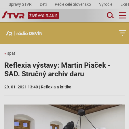
Správy STVR
Deti
Pečie celé Slovensko
Výročie
E-S
ŽIVÉ VYSIELANIE
«
späť
Reflexia výstavy: Martin Piaček -
SAD. Stručný archív daru
29. 01. 2021 13:40 | Reflexia a kritika