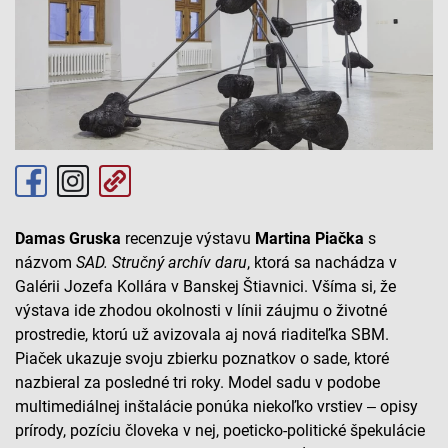
Damas Gruska
recenzuje výstavu
Martina Piačka
s
názvom
SAD. Stručný archív daru
, ktorá sa nachádza v
Galérii Jozefa Kollára v Banskej Štiavnici. Všíma si, že
výstava ide zhodou okolnosti v línii záujmu o životné
prostredie, ktorú už avizovala aj nová riaditeľka SBM.
Piaček ukazuje svoju zbierku poznatkov o sade, ktoré
nazbieral za posledné tri roky. Model sadu v podobe
multimediálnej inštalácie ponúka niekoľko vrstiev ‒ opisy
prírody, pozíciu človeka v nej, poeticko-politické špekulácie