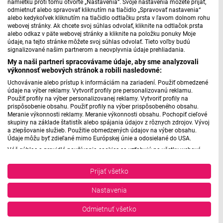
námietku proti tomu otvorte „Nastavenia“. Svoje nastavenia môžete prijať,
sa s novým prostredím. Muzeálna inštalácia pripisuje
odmietnuť alebo spravovať kliknutím na tlačidlo „Spravovať nastavenia“
všetkému špecifické významy, čo je momentálne obľúbený
alebo kedykoľvek kliknutím na tlačidlo odtlačku prsta v ľavom dolnom rohu
webovej stránky. Ak chcete svoj súhlas odvolať, kliknite na odtlačok prsta
fór. Posledný exponát v prvej miestnosti, model drevenej
alebo odkaz v päte webovej stránky a kliknite na položku ponuky Moje
kôlne či prístrešku, nás symbolicky pozýva do druhej
údaje, na tejto stránke môžete svoj súhlas odvolať. Tieto voľby budú
signalizované našim partnerom a neovplyvnia údaje prehliadania.
menšej časti. Tam na veľkej obrazovke vidíme zrejme onú,
My a naši partneri spracovávame údaje, aby sme analyzovali
reálnu stavbu v plameňoch. Spoločne s videom je v
výkonnosť webových stránok a robili nasledovné:
miestnosti inštalovaný rozmerný objekt, pripomínajúci,
Uchovávanie alebo prístup k informáciám na zariadení. Použiť obmedzené
model obežných dráh planét, či časti mriežky kryštálu,
údaje na výber reklamy. Vytvoriť profily pre personalizovanú reklamu.
napríklad diamantu. Práve diamant je asociáciou, ktorú
Použiť profily na výber personalizovanej reklamy. Vytvoriť profily na
prispôsobenie obsahu. Použiť profily na výber prispôsobeného obsahu.
navodzujú „uhlíky", kusy obhoreného dreva, ktoré tvoria
Meranie výkonnosti reklamy. Meranie výkonnosti obsahu. Pochopiť cieľové
vrcholy kovovej štruktúry. Ak už v prvej časti hrá autor s
skupiny na základe štatistík alebo spájania údajov z rôznych zdrojov. Vývoj
a zlepšovanie služieb. Použitie obmedzených údajov na výber obsahu.
divákom pomyselnú hru na identifikáciu jednotlivých
Údaje môžu byť zdieľané mimo Európskej únie a odosielané do USA.
objektov a ich súvislostí, tak neskôr ho necháva už len
Váš súhlas a pravidlá používania cookies sa vzťahujú na všetky webové
voľne si domýšľať. Ostatne, aj tak si to interpretuje každý
stránky „Rozhlasové weby“ vrátane: RSI Deutsch, Rádio Litera, Rádio Regina
Stred, Rádio Regina Západ, Rádio Patria, Rádio Devín, RTVS, Hudobné
po svojom, tým skôr, že projekt je predsa len stále trochu
Prijať všetko
pozdravy, Rádio Slovensko, RSI Francais, RSI English, RSI Slovensky, Rádio
intímny, surový a experimentujúci „work in progress" či
Junior, RSI, Rádio Regina Východ, Rádio_FM, RSI Espanol, NEV.
Nastavenia
teazer k niečomu, čo snáď ešte len príde.
Zobraziť zoznam partnerov (1 predajcovia IAB)
Vaše údaje používame na nasledujúce účely:
Odmietnuť všetko
Autor týchto riadkov má osobný, či osobitý pohľad, snáď i
Účely spracovania IAB: