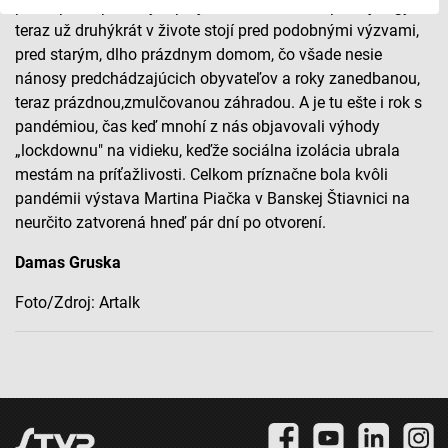
pochopenie pre takýto projekt. Štvrť storočia pestuje figy a
Uchovávanie alebo prístup k informáciám na
teraz už druhýkrát v živote stojí pred podobnými výzvami,
zariadení
pred starým, dlho prázdnym domom, čo všade nesie
nánosy predchádzajúcich obyvateľov a roky zanedbanou,
Použiť obmedzené údaje na výber reklamy
teraz prázdnou,zmulčovanou
záhradou. A je tu ešte i rok s
Vytvoriť profily pre personalizovanú reklamu
pandémiou, čas keď mnohí z nás objavovali výhody
„lockdownu" na vidieku, keďže sociálna izolácia ubrala
Použiť profily na výber personalizovanej
mestám na príťažlivosti. Celkom príznačne bola kvôli
reklamy
pandémii výstava Martina Piačka v Banskej Štiavnici na
neurčito zatvorená hneď pár dní po otvorení.
Vytvoriť profily na prispôsobenie obsahu
Damas Gruska
Použiť profily na výber prispôsobeného obsahu
Foto/Zdroj: Artalk
Meranie výkonnosti reklamy
Meranie výkonnosti obsahu
Pochopiť cieľové skupiny na základe štatistík
alebo spájania údajov z rôznych zdrojov
Vývoj a zlepšovanie služieb