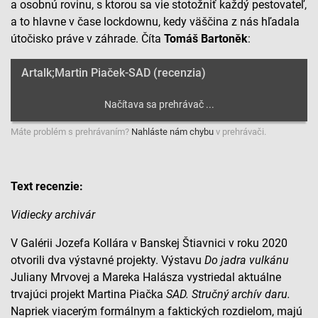
a osobnú rovinu, s ktorou sa vie stotožniť každý pestovateľ,
a to hlavne v čase lockdownu, kedy väščina z nás hľadala
útočisko práve v záhrade. Číta
Tomáš Bartoněk
:
Artalk;Martin Piaček-SAD (recenzia)
Máte problém s prehrávaním?
Nahláste nám chybu
v prehrávači.
Text recenzie:
Vidiecky archivár
V Galérii Jozefa Kollára v Banskej Štiavnici v roku 2020
otvorili dva výstavné projekty. Výstavu
Do jadra vulkánu
Juliany Mrvovej a Mareka Halásza vystriedal aktuálne
trvajúci projekt Martina Piačka
SAD. Stručný archív daru.
Napriek viacerým formálnym a faktických rozdielom, majú