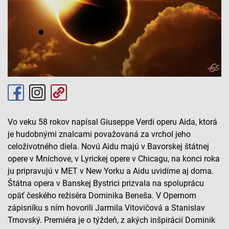
Vo veku 58 rokov napísal Giuseppe Verdi operu Aida, ktorá
je hudobnými znalcami považovaná za vrchol jeho
celoživotného diela. Novú Aidu majú v Bavorskej štátnej
opere v Mníchove, v Lyrickej opere v Chicagu, na konci roka
ju pripravujú v MET v New Yorku a Aidu uvidíme aj doma.
Štátna opera v Banskej Bystrici prizvala na spoluprácu
opäť českého režiséra Dominika Beneša. V Opernom
zápisníku s ním hovorili Jarmila Vitovičová a Stanislav
Trnovský. Premiéra je o týždeň, z akých inšpirácií Dominik