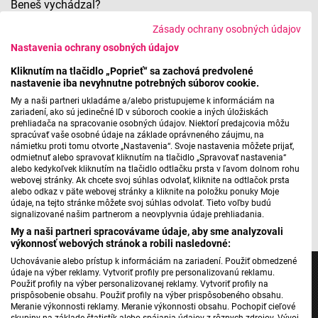
Beneš vychádzal?
Zásady ochrany osobných údajov
Nastavenia ochrany osobných údajov
Operný zápisník - Aida v Štátnej opere v Banskej
Kliknutím na tlačidlo „Poprieť“ sa zachová predvolené
Bystrici
nastavenie iba nevyhnutne potrebných súborov cookie.
My a naši partneri ukladáme a/alebo pristupujeme k informáciám na
zariadení, ako sú jedinečné ID v súboroch cookie a iných úložiskách
prehliadača na spracovanie osobných údajov. Niektorí predajcovia môžu
spracúvať vaše osobné údaje na základe oprávneného záujmu, na
Máte problém s prehrávaním?
Nahláste nám chybu
v prehrávači.
námietku proti tomu otvorte „Nastavenia“. Svoje nastavenia môžete prijať,
odmietnuť alebo spravovať kliknutím na tlačidlo „Spravovať nastavenia“
alebo kedykoľvek kliknutím na tlačidlo odtlačku prsta v ľavom dolnom rohu
webovej stránky. Ak chcete svoj súhlas odvolať, kliknite na odtlačok prsta
alebo odkaz v päte webovej stránky a kliknite na položku ponuky Moje
údaje, na tejto stránke môžete svoj súhlas odvolať. Tieto voľby budú
Foto/zdroj: Štátna opera FB
signalizované našim partnerom a neovplyvnia údaje prehliadania.
My a naši partneri spracovávame údaje, aby sme analyzovali
výkonnosť webových stránok a robili nasledovné:
Uchovávanie alebo prístup k informáciám na zariadení. Použiť obmedzené
údaje na výber reklamy. Vytvoriť profily pre personalizovanú reklamu.
Použiť profily na výber personalizovanej reklamy. Vytvoriť profily na
prispôsobenie obsahu. Použiť profily na výber prispôsobeného obsahu.
Meranie výkonnosti reklamy. Meranie výkonnosti obsahu. Pochopiť cieľové
skupiny na základe štatistík alebo spájania údajov z rôznych zdrojov. Vývoj