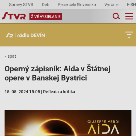
Správy STVR
Deti
Pečie celé Slovensko
Výročie
E-S
ŽIVÉ VYSIELANIE
«
späť
Operný zápisník: Aida v Štátnej
opere v Banskej Bystrici
15. 05. 2024 15:05 | Reflexia a kritika