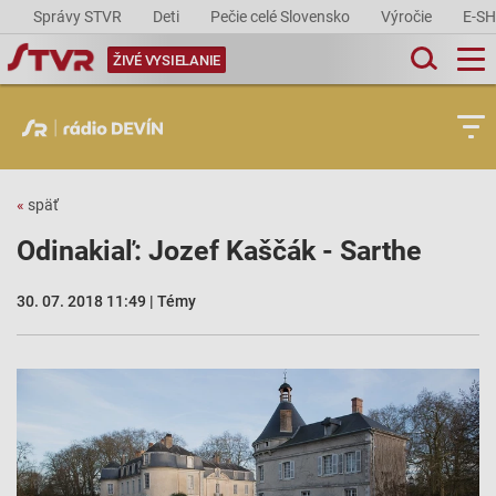
Správy STVR
Deti
Pečie celé Slovensko
Výročie
E-S
ŽIVÉ VYSIELANIE
«
späť
Odinakiaľ: Jozef Kaščák - Sarthe
30. 07. 2018 11:49 | Témy