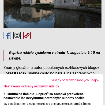
Reprízu relácie vysielame v stredu 1. augusta o 9.10 na
Devíne.
Známy glosátor a autor populárnych rozhlasových blogov
Jozef Kaščák
, siahne často po pere aj na zahraničných
cestách. Jednou z jeho lások je Francúzsko, konkrétnejšie
Zásady ochrany osobných údajov
región
Sarthe
. Poznávať skrytú krásu nenápadného
Nastavenia ochrany osobných údajov
francúzskeho departementu v interpretácii Radoslava
Kliknutím na tlačidlo „Poprieť“ sa zachová predvolené
Kurica vás pozývame v stredu o 9.10.
nastavenie iba nevyhnutne potrebných súborov cookie.
My a naši partneri ukladáme a/alebo pristupujeme k informáciám na
Foto: Pixabay fotobanka