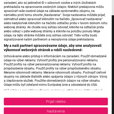
zariadení, ako sú jedinečné ID v súboroch cookie a iných úložiskách
prehliadača na spracovanie osobných údajov. Niektorí predajcovia môžu
spracúvať vaše osobné údaje na základe oprávneného záujmu, na
námietku proti tomu otvorte „Nastavenia“. Svoje nastavenia môžete prijať,
odmietnuť alebo spravovať kliknutím na tlačidlo „Spravovať nastavenia“
alebo kedykoľvek kliknutím na tlačidlo odtlačku prsta v ľavom dolnom rohu
webovej stránky. Ak chcete svoj súhlas odvolať, kliknite na odtlačok prsta
alebo odkaz v päte webovej stránky a kliknite na položku ponuky Moje
údaje, na tejto stránke môžete svoj súhlas odvolať. Tieto voľby budú
Jednotka
signalizované našim partnerom a neovplyvnia údaje prehliadania.
My a naši partneri spracovávame údaje, aby sme analyzovali
Dvojka
výkonnosť webových stránok a robili nasledovné:
24
Uchovávanie alebo prístup k informáciám na zariadení. Použiť obmedzené
Šport
údaje na výber reklamy. Vytvoriť profily pre personalizovanú reklamu.
Použiť profily na výber personalizovanej reklamy. Vytvoriť profily na
Správy STVR
prispôsobenie obsahu. Použiť profily na výber prispôsobeného obsahu.
Meranie výkonnosti reklamy. Meranie výkonnosti obsahu. Pochopiť cieľové
Podcasty
skupiny na základe štatistík alebo spájania údajov z rôznych zdrojov. Vývoj
Mobilné aplikácie
a zlepšovanie služieb. Použitie obmedzených údajov na výber obsahu.
Údaje môžu byť zdieľané mimo Európskej únie a odosielané do USA.
Váš súhlas a pravidlá používania cookies sa vzťahujú na všetky webové
stránky „Rozhlasové weby“ vrátane: RSI Deutsch, Rádio Litera, Rádio Regina
Rádio Slovensko
Stred, Rádio Regina Západ, Rádio Patria, Rádio Devín, RTVS, Hudobné
Prijať všetko
pozdravy, Rádio Slovensko, RSI Francais, RSI English, RSI Slovensky, Rádio
Rádio Regina
Junior, RSI, Rádio Regina Východ, Rádio_FM, RSI Espanol, NEV.
Rádio Devín
Nastavenia
Zobraziť zoznam partnerov (1 predajcovia IAB)