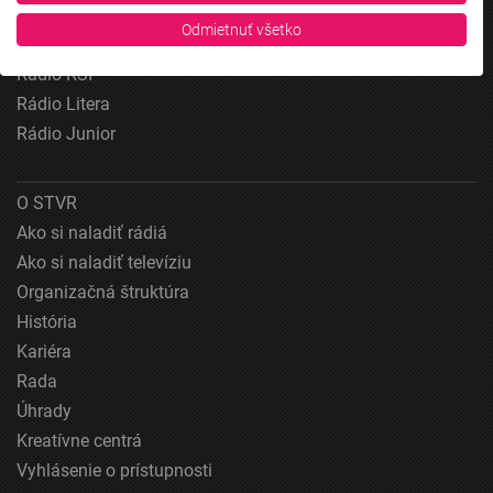
Rádio_FM
Vaše údaje používame na nasledujúce účely:
Odmietnuť všetko
Patria
Účely spracovania IAB:
Rádio RSI
Uchovávanie alebo prístup k informáciám na
Rádio Litera
zariadení
Rádio Junior
Použiť obmedzené údaje na výber reklamy
Vytvoriť profily pre personalizovanú reklamu
O STVR
Ako si naladiť rádiá
Použiť profily na výber personalizovanej
reklamy
Ako si naladiť televíziu
Organizačná štruktúra
Vytvoriť profily na prispôsobenie obsahu
História
Kariéra
Použiť profily na výber prispôsobeného obsahu
Rada
Meranie výkonnosti reklamy
Úhrady
Kreatívne centrá
Meranie výkonnosti obsahu
Vyhlásenie o prístupnosti
Pochopiť cieľové skupiny na základe štatistík