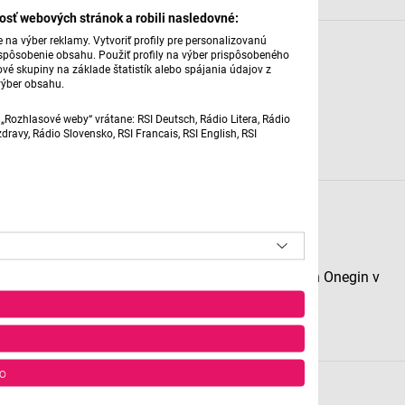
osť webových stránok a robili nasledovné:
na výber reklamy. Vytvoriť profily pre personalizovanú
Filmové štúdio s Petrom
prispôsobenie obsahu. Použiť profily na výber prispôsobeného
vé skupiny na základe štatistík alebo spájania údajov z
Konečným 17. 3. 2026
výber obsahu.
České levy a Oscary 2026
„Rozhlasové weby“ vrátane: RSI Deutsch, Rádio Litera, Rádio
ravy, Rádio Slovensko, RSI Francais, RSI English, RSI
20. 3. 2026 | 16:00
Operné štúdio s Michaelou
Mojžišovou 11. 3. 2026
Zlato Rýna v Národnom divadle Praha a Eugen Onegin v
SND
13. 3. 2026 | 11:00
o
Filmové štúdio s Petrom