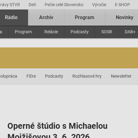
právy STVR
Deti
Pečie celé Slovensko
Výročie
E-SHOP
Rádio
Archív
Program
Novinky
ra
Program
Relácie
Podcasty
SOSR
DAB+
olupráca
Fíčre
Podcasty
Rozhlasové hry
Newsletter
Operné štúdio s Michaelou
Mojžišovou 3. 6. 2026