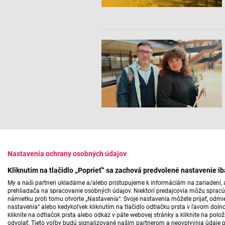
Nastavenia ochrany osobných údajov
Kliknutím na tlačidlo „Poprieť“ sa zachová predvolené nastavenie i
My a naši partneri ukladáme a/alebo pristupujeme k informáciám na zariadení, a
prehliadača na spracovanie osobných údajov. Niektorí predajcovia môžu sprac
námietku proti tomu otvorte „Nastavenia“. Svoje nastavenia môžete prijať, odmie
nastavenia“ alebo kedykoľvek kliknutím na tlačidlo odtlačku prsta v ľavom doln
kliknite na odtlačok prsta alebo odkaz v päte webovej stránky a kliknite na polo
odvolať. Tieto voľby budú signalizované našim partnerom a neovplyvnia údaje p