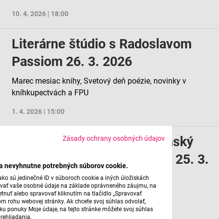
10. 4. 2026 | 18:00
Literárne štúdio s Radoslavom
Passiom 26. 3. 2026
Marec mesiac knihy, Svetový deň poézie, novinky v
kníhkupectvách a FPU
1. 4. 2026 | 15:00
Kritikon: Divadlo a jeho ženský
Zásady ochrany osobných údajov
aspekt z pohľadu režisérok 25. 3.
ba nevyhnutne potrebných súborov cookie.
2026
ko sú jedinečné ID v súboroch cookie a iných úložiskách
úvať vaše osobné údaje na základe oprávneného záujmu, na
tnuť alebo spravovať kliknutím na tlačidlo „Spravovať
27. marec je Svetovým dňom divadla...
om rohu webovej stránky. Ak chcete svoj súhlas odvolať,
žku ponuky Moje údaje, na tejto stránke môžete svoj súhlas
26. 3. 2026 | 15:00
rehliadania.