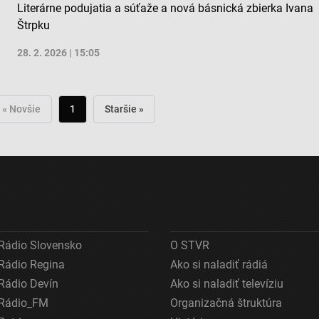
Literárne podujatia a súťaže a nová básnická zbierka Ivana
Štrpku
28. 2. 2026 | 15:05
« Novšie
1
Staršie »
Rádio Slovensko
O STVR
Rádio Regina
Ako si naladiť rádiá
Rádio Devín
Ako si naladiť televíziu
Rádio_FM
Organizačná štruktúra