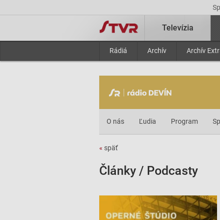
S
Televízia
Rádiá
Archív
Archív Ext
O nás
Ľudia
Program
Sp
«
späť
Články / Podcasty