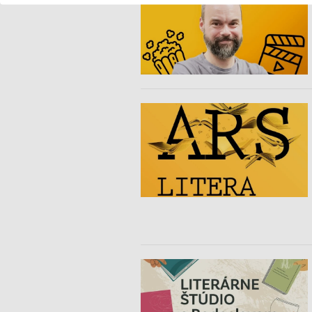
Použiť profily na výber prispôsobeného obsahu
Meranie výkonnosti reklamy
Meranie výkonnosti obsahu
Pochopiť cieľové skupiny na základe štatistík alebo spájania údaj
Vývoj a zlepšovanie služieb
Použitie obmedzených údajov na výber obsahu
Špeciálne funkcie IAB:
Používanie presných údajov o geografickej polohe
Identifikácia zariadení na základe aktívne vyžiadaných informácií
Účely spracovania, ktoré nie sú v kompetencii IAB:
Nevyhnutné
Výkonostné