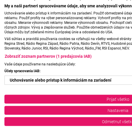
My a naši partneri spracovávame údaje, aby sme analyzovali výkonn
Uchovávanie alebo prístup k informáciám na zariadení. Použiť obmedzené údaje 
reklamu. Použiť profily na výber personalizovanej reklamy. Vytvoriť profily na 
obsahu. Meranie výkonnosti reklamy. Meranie výkonnosti obsahu. Pochopiť cieľo
rôznych zdrojov. Vývoj a zlepšovanie služieb. Použitie obmedzených údajov na 
Údaje môžu byť zdieľané mimo Európskej únie a odosielané do USA.
Váš súhlas a pravidlá používania cookies sa vzťahujú na všetky webové stránky 
Regina Stred, Rádio Regina Západ, Rádio Patria, Rádio Devín, RTVS, Hudobné pozd
Slovensky, Rádio Junior, RSI, Rádio Regina Východ, Rádio_FM, RSI Espanol, NEV.
Zobraziť zoznam partnerov (1 predajcovia IAB)
Vaše údaje používame na nasledujúce účely:
Účely spracovania IAB:
Uchovávanie alebo prístup k informáciám na zariadení
Použiť obmedzené údaje na výber reklamy
Prijať všetko
Vytvoriť profily pre personalizovanú reklamu
Nastavenia
Použiť profily na výber personalizovanej reklamy
Odmietnuť všetk
Vytvoriť profily na prispôsobenie obsahu