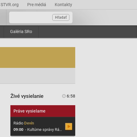
STVR.org
Pre médiá
Kontakty
Hľadať
Galéria SRo
Živé vysielanie
6:58
Práve vysielame
Rádio
Devín
09:00
-
Kultúrne správy Rádia Devín